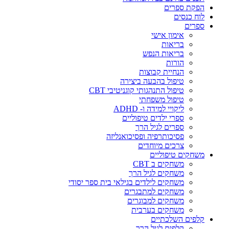
הפקת ספרים
לוח כנסים
ספרים
אימון אישי
בריאות
בריאות הנפש
הורות
הנחיית קבוצות
טיפול בהבעה ביצירה
טיפול התנהגותי קוגניטיבי CBT
טיפול משפחתי
ליקויי למידה ו- ADHD
ספרי ילדים טיפוליים
ספרים לגיל הרך
פסיכותרפיה ופסיכואנליזה
צרכים מיוחדים
משחקים טיפוליים
משחקים ב CBT
משחקים לגיל הרך
משחקים לילדים בגילאי בית ספר יסודי
משחקים למתבגרים
משחקים למבוגרים
משחקים בערבית
קלפים השלכתיים
קלפים לגיל הרך