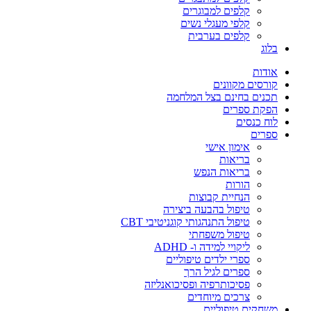
קלפים למבוגרים
קלפי מעגלי נשים
קלפים בערבית
בלוג
אודות
קורסים מקוונים
תכנים בחינם בצל המלחמה
הפקת ספרים
לוח כנסים
ספרים
אימון אישי
בריאות
בריאות הנפש
הורות
הנחיית קבוצות
טיפול בהבעה ביצירה
טיפול התנהגותי קוגניטיבי CBT
טיפול משפחתי
ליקויי למידה ו- ADHD
ספרי ילדים טיפוליים
ספרים לגיל הרך
פסיכותרפיה ופסיכואנליזה
צרכים מיוחדים
משחקים טיפוליים