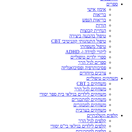
ספרים
אימון אישי
בריאות
בריאות הנפש
הורות
הנחיית קבוצות
טיפול בהבעה ביצירה
טיפול התנהגותי קוגניטיבי CBT
טיפול משפחתי
ליקויי למידה ו- ADHD
ספרי ילדים טיפוליים
ספרים לגיל הרך
פסיכותרפיה ופסיכואנליזה
צרכים מיוחדים
משחקים טיפוליים
משחקים ב CBT
משחקים לגיל הרך
משחקים לילדים בגילאי בית ספר יסודי
משחקים למתבגרים
משחקים למבוגרים
משחקים בערבית
קלפים השלכתיים
קלפים לגיל הרך
קלפים לילדים בגילאי בי”ס יסודי
קלפים למתבגרים