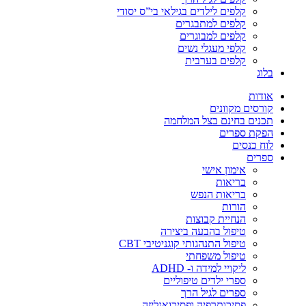
קלפים לילדים בגילאי בי”ס יסודי
קלפים למתבגרים
קלפים למבוגרים
קלפי מעגלי נשים
קלפים בערבית
בלוג
אודות
קורסים מקוונים
תכנים בחינם בצל המלחמה
הפקת ספרים
לוח כנסים
ספרים
אימון אישי
בריאות
בריאות הנפש
הורות
הנחיית קבוצות
טיפול בהבעה ביצירה
טיפול התנהגותי קוגניטיבי CBT
טיפול משפחתי
ליקויי למידה ו- ADHD
ספרי ילדים טיפוליים
ספרים לגיל הרך
פסיכותרפיה ופסיכואנליזה