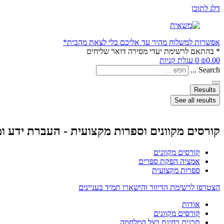
חומרים
דלג לתוכן
ויצירה
למטפלים
-
אפשרות למשלוח מהיר עד אליכם בלי לצאת מהבית*
אמציה
* בהתאם לרשימת יעדי מסירה דואר שליחים
הוצאת
0.00
₪
0
עגלת קניות
ספרים
Search ...
-
קורסים
מקוונים,
Results
ספרות
See all results
מקצועית,
הפקת
ספרים
קורסים מקוונים וספרות מקצועית - העברת ידע ו
052-
8087052
קורסים מקוונים
אמציה הפקת ספרים
ספרות מקצועית
הצטרפו לרשימת הדיוור והישארו תמיד בעניינים
אודות
קורסים מקוונים
תכנים בחינם בצל המלחמה