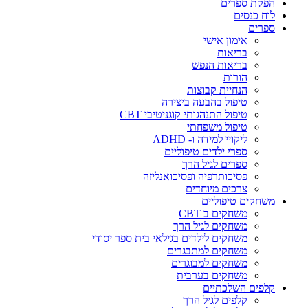
הפקת ספרים
לוח כנסים
ספרים
אימון אישי
בריאות
בריאות הנפש
הורות
הנחיית קבוצות
טיפול בהבעה ביצירה
טיפול התנהגותי קוגניטיבי CBT
טיפול משפחתי
ליקויי למידה ו- ADHD
ספרי ילדים טיפוליים
ספרים לגיל הרך
פסיכותרפיה ופסיכואנליזה
צרכים מיוחדים
משחקים טיפוליים
משחקים ב CBT
משחקים לגיל הרך
משחקים לילדים בגילאי בית ספר יסודי
משחקים למתבגרים
משחקים למבוגרים
משחקים בערבית
קלפים השלכתיים
קלפים לגיל הרך