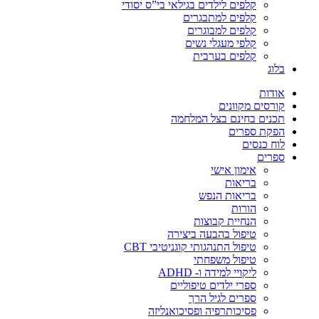
קלפים לילדים בגילאי בי”ס יסודי
קלפים למתבגרים
קלפים למבוגרים
קלפי מעגלי נשים
קלפים בערבית
בלוג
אודות
קורסים מקוונים
תכנים בחינם בצל המלחמה
הפקת ספרים
לוח כנסים
ספרים
אימון אישי
בריאות
בריאות הנפש
הורות
הנחיית קבוצות
טיפול בהבעה ביצירה
טיפול התנהגותי קוגניטיבי CBT
טיפול משפחתי
ליקויי למידה ו- ADHD
ספרי ילדים טיפוליים
ספרים לגיל הרך
פסיכותרפיה ופסיכואנליזה