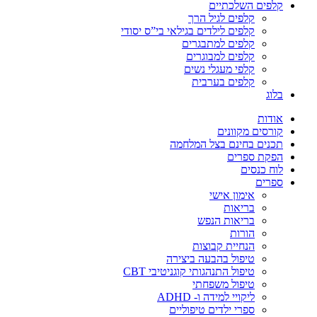
קלפים השלכתיים
קלפים לגיל הרך
קלפים לילדים בגילאי בי”ס יסודי
קלפים למתבגרים
קלפים למבוגרים
קלפי מעגלי נשים
קלפים בערבית
בלוג
אודות
קורסים מקוונים
תכנים בחינם בצל המלחמה
הפקת ספרים
לוח כנסים
ספרים
אימון אישי
בריאות
בריאות הנפש
הורות
הנחיית קבוצות
טיפול בהבעה ביצירה
טיפול התנהגותי קוגניטיבי CBT
טיפול משפחתי
ליקויי למידה ו- ADHD
ספרי ילדים טיפוליים