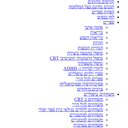
קורסים מקוונים
תכנים בחינם בצל המלחמה
הפקת ספרים
לוח כנסים
ספרים
אימון אישי
בריאות
בריאות הנפש
הורות
הנחיית קבוצות
טיפול בהבעה ביצירה
טיפול התנהגותי קוגניטיבי CBT
טיפול משפחתי
ליקויי למידה ו- ADHD
ספרי ילדים טיפוליים
ספרים לגיל הרך
פסיכותרפיה ופסיכואנליזה
צרכים מיוחדים
משחקים טיפוליים
משחקים ב CBT
משחקים לגיל הרך
משחקים לילדים בגילאי בית ספר יסודי
משחקים למתבגרים
משחקים למבוגרים
משחקים בערבית