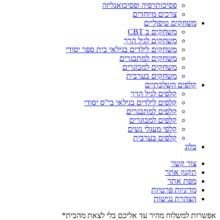
פסיכותרפיה ופסיכואנליזה
צרכים מיוחדים
משחקים טיפוליים
משחקים ב CBT
משחקים לגיל הרך
משחקים לילדים בגילאי בית ספר יסודי
משחקים למתבגרים
משחקים למבוגרים
משחקים בערבית
קלפים השלכתיים
קלפים לגיל הרך
קלפים לילדים בגילאי בי”ס יסודי
קלפים למתבגרים
קלפים למבוגרים
קלפי מעגלי נשים
קלפים בערבית
בלוג
צור קשר
תקנון אתר
מפת אתר
מדיניות פרטיות
הצהרת נגישות
אפשרות למשלוח מהיר עד אליכם בלי לצאת מהבית*