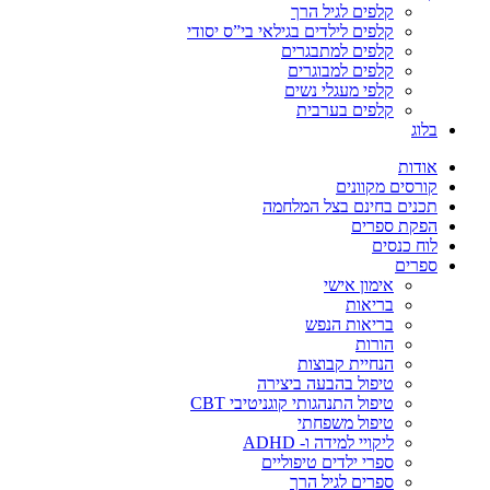
קלפים לגיל הרך
קלפים לילדים בגילאי בי”ס יסודי
קלפים למתבגרים
קלפים למבוגרים
קלפי מעגלי נשים
קלפים בערבית
בלוג
אודות
קורסים מקוונים
תכנים בחינם בצל המלחמה
הפקת ספרים
לוח כנסים
ספרים
אימון אישי
בריאות
בריאות הנפש
הורות
הנחיית קבוצות
טיפול בהבעה ביצירה
טיפול התנהגותי קוגניטיבי CBT
טיפול משפחתי
ליקויי למידה ו- ADHD
ספרי ילדים טיפוליים
ספרים לגיל הרך