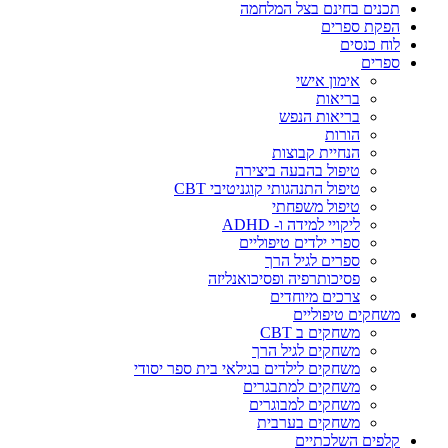
תכנים בחינם בצל המלחמה
הפקת ספרים
לוח כנסים
ספרים
אימון אישי
בריאות
בריאות הנפש
הורות
הנחיית קבוצות
טיפול בהבעה ביצירה
טיפול התנהגותי קוגניטיבי CBT
טיפול משפחתי
ליקויי למידה ו- ADHD
ספרי ילדים טיפוליים
ספרים לגיל הרך
פסיכותרפיה ופסיכואנליזה
צרכים מיוחדים
משחקים טיפוליים
משחקים ב CBT
משחקים לגיל הרך
משחקים לילדים בגילאי בית ספר יסודי
משחקים למתבגרים
משחקים למבוגרים
משחקים בערבית
קלפים השלכתיים