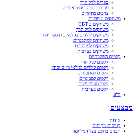
ספרים לגיל הרך
פסיכותרפיה ופסיכואנליזה
צרכים מיוחדים
משחקים טיפוליים
משחקים ב CBT
משחקים לגיל הרך
משחקים לילדים בגילאי בית ספר יסודי
משחקים למתבגרים
משחקים למבוגרים
משחקים בערבית
קלפים השלכתיים
קלפים לגיל הרך
קלפים לילדים בגילאי בי”ס יסודי
קלפים למתבגרים
קלפים למבוגרים
קלפי מעגלי נשים
קלפים בערבית
בלוג
מבצעים
אודות
קורסים מקוונים
תכנים בחינם בצל המלחמה