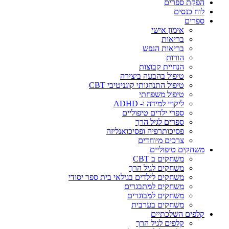
הפקת ספרים
לוח כנסים
ספרים
אימון אישי
בריאות
בריאות הנפש
הורות
הנחיית קבוצות
טיפול בהבעה ביצירה
טיפול התנהגותי קוגניטיבי CBT
טיפול משפחתי
ליקויי למידה ו- ADHD
ספרי ילדים טיפוליים
ספרים לגיל הרך
פסיכותרפיה ופסיכואנליזה
צרכים מיוחדים
משחקים טיפוליים
משחקים ב CBT
משחקים לגיל הרך
משחקים לילדים בגילאי בית ספר יסודי
משחקים למתבגרים
משחקים למבוגרים
משחקים בערבית
קלפים השלכתיים
קלפים לגיל הרך