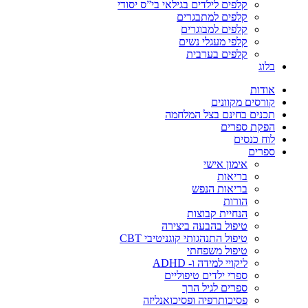
קלפים לילדים בגילאי בי”ס יסודי
קלפים למתבגרים
קלפים למבוגרים
קלפי מעגלי נשים
קלפים בערבית
בלוג
אודות
קורסים מקוונים
תכנים בחינם בצל המלחמה
הפקת ספרים
לוח כנסים
ספרים
אימון אישי
בריאות
בריאות הנפש
הורות
הנחיית קבוצות
טיפול בהבעה ביצירה
טיפול התנהגותי קוגניטיבי CBT
טיפול משפחתי
ליקויי למידה ו- ADHD
ספרי ילדים טיפוליים
ספרים לגיל הרך
פסיכותרפיה ופסיכואנליזה