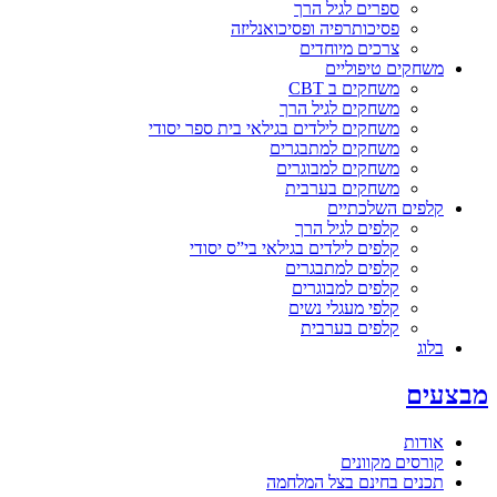
ספרים לגיל הרך
פסיכותרפיה ופסיכואנליזה
צרכים מיוחדים
משחקים טיפוליים
משחקים ב CBT
משחקים לגיל הרך
משחקים לילדים בגילאי בית ספר יסודי
משחקים למתבגרים
משחקים למבוגרים
משחקים בערבית
קלפים השלכתיים
קלפים לגיל הרך
קלפים לילדים בגילאי בי”ס יסודי
קלפים למתבגרים
קלפים למבוגרים
קלפי מעגלי נשים
קלפים בערבית
בלוג
מבצעים
אודות
קורסים מקוונים
תכנים בחינם בצל המלחמה