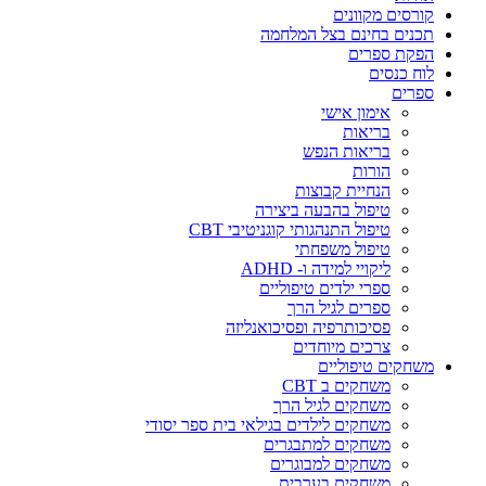
קורסים מקוונים
תכנים בחינם בצל המלחמה
הפקת ספרים
לוח כנסים
ספרים
אימון אישי
בריאות
בריאות הנפש
הורות
הנחיית קבוצות
טיפול בהבעה ביצירה
טיפול התנהגותי קוגניטיבי CBT
טיפול משפחתי
ליקויי למידה ו- ADHD
ספרי ילדים טיפוליים
ספרים לגיל הרך
פסיכותרפיה ופסיכואנליזה
צרכים מיוחדים
משחקים טיפוליים
משחקים ב CBT
משחקים לגיל הרך
משחקים לילדים בגילאי בית ספר יסודי
משחקים למתבגרים
משחקים למבוגרים
משחקים בערבית