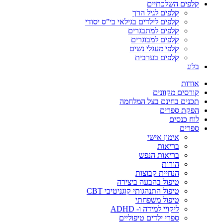
קלפים השלכתיים
קלפים לגיל הרך
קלפים לילדים בגילאי בי”ס יסודי
קלפים למתבגרים
קלפים למבוגרים
קלפי מעגלי נשים
קלפים בערבית
בלוג
אודות
קורסים מקוונים
תכנים בחינם בצל המלחמה
הפקת ספרים
לוח כנסים
ספרים
אימון אישי
בריאות
בריאות הנפש
הורות
הנחיית קבוצות
טיפול בהבעה ביצירה
טיפול התנהגותי קוגניטיבי CBT
טיפול משפחתי
ליקויי למידה ו- ADHD
ספרי ילדים טיפוליים