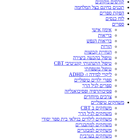
קורסים מקוונים
תכנים בחינם בצל המלחמה
הפקת ספרים
לוח כנסים
ספרים
אימון אישי
בריאות
בריאות הנפש
הורות
הנחיית קבוצות
טיפול בהבעה ביצירה
טיפול התנהגותי קוגניטיבי CBT
טיפול משפחתי
ליקויי למידה ו- ADHD
ספרי ילדים טיפוליים
ספרים לגיל הרך
פסיכותרפיה ופסיכואנליזה
צרכים מיוחדים
משחקים טיפוליים
משחקים ב CBT
משחקים לגיל הרך
משחקים לילדים בגילאי בית ספר יסודי
משחקים למתבגרים
משחקים למבוגרים
משחקים בערבית