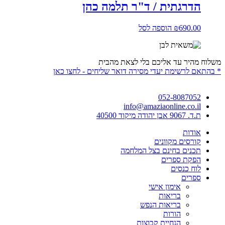
הדרגתית / ד"ר תלמה כהן
690.00
₪
הוספה לסל
משלוח מהיר עד אליכם בלי לצאת מהבית
* בהתאם לרשימת יעדי מסירה דואר שליחים - לחצו כאן
052-8087052
info@amaziaonline.co.il
ת.ד. 9067 אבן יהודה מיקוד 40500
אודות
קורסים מקוונים
תכנים בחינם בצל המלחמה
הפקת ספרים
לוח כנסים
ספרים
אימון אישי
בריאות
בריאות הנפש
הורות
הנחיית קבוצות