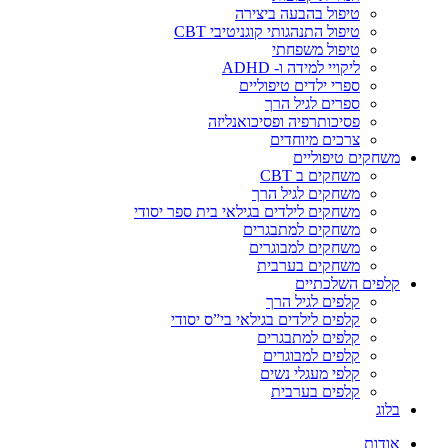
טיפול בהבעה ביצירה
טיפול התנהגותי קוגניטיבי CBT
טיפול משפחתי
ליקויי למידה ו- ADHD
ספרי ילדים טיפוליים
ספרים לגיל הרך
פסיכותרפיה ופסיכואנליזה
צרכים מיוחדים
משחקים טיפוליים
משחקים ב CBT
משחקים לגיל הרך
משחקים לילדים בגילאי בית ספר יסודי
משחקים למתבגרים
משחקים למבוגרים
משחקים בערבית
קלפים השלכתיים
קלפים לגיל הרך
קלפים לילדים בגילאי בי”ס יסודי
קלפים למתבגרים
קלפים למבוגרים
קלפי מעגלי נשים
קלפים בערבית
בלוג
אודות