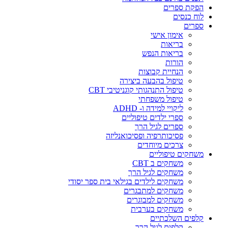
הפקת ספרים
לוח כנסים
ספרים
אימון אישי
בריאות
בריאות הנפש
הורות
הנחיית קבוצות
טיפול בהבעה ביצירה
טיפול התנהגותי קוגניטיבי CBT
טיפול משפחתי
ליקויי למידה ו- ADHD
ספרי ילדים טיפוליים
ספרים לגיל הרך
פסיכותרפיה ופסיכואנליזה
צרכים מיוחדים
משחקים טיפוליים
משחקים ב CBT
משחקים לגיל הרך
משחקים לילדים בגילאי בית ספר יסודי
משחקים למתבגרים
משחקים למבוגרים
משחקים בערבית
קלפים השלכתיים
קלפים לגיל הרך