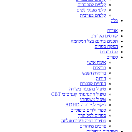
קלפים למבוגרים
קלפי מעגלי נשים
קלפים בערבית
בלוג
אודות
קורסים מקוונים
תכנים בחינם בצל המלחמה
הפקת ספרים
לוח כנסים
ספרים
אימון אישי
בריאות
בריאות הנפש
הורות
הנחיית קבוצות
טיפול בהבעה ביצירה
טיפול התנהגותי קוגניטיבי CBT
טיפול משפחתי
ליקויי למידה ו- ADHD
ספרי ילדים טיפוליים
ספרים לגיל הרך
פסיכותרפיה ופסיכואנליזה
צרכים מיוחדים
משחקים טיפוליים