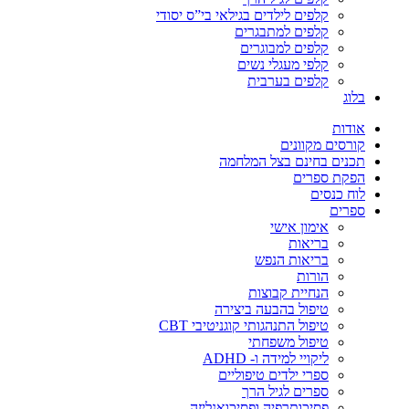
קלפים לילדים בגילאי בי”ס יסודי
קלפים למתבגרים
קלפים למבוגרים
קלפי מעגלי נשים
קלפים בערבית
בלוג
אודות
קורסים מקוונים
תכנים בחינם בצל המלחמה
הפקת ספרים
לוח כנסים
ספרים
אימון אישי
בריאות
בריאות הנפש
הורות
הנחיית קבוצות
טיפול בהבעה ביצירה
טיפול התנהגותי קוגניטיבי CBT
טיפול משפחתי
ליקויי למידה ו- ADHD
ספרי ילדים טיפוליים
ספרים לגיל הרך
פסיכותרפיה ופסיכואנליזה