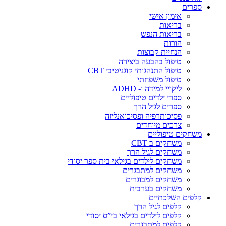
ספרים
אימון אישי
בריאות
בריאות הנפש
הורות
הנחיית קבוצות
טיפול בהבעה ביצירה
טיפול התנהגותי קוגניטיבי CBT
טיפול משפחתי
ליקויי למידה ו- ADHD
ספרי ילדים טיפוליים
ספרים לגיל הרך
פסיכותרפיה ופסיכואנליזה
צרכים מיוחדים
משחקים טיפוליים
משחקים ב CBT
משחקים לגיל הרך
משחקים לילדים בגילאי בית ספר יסודי
משחקים למתבגרים
משחקים למבוגרים
משחקים בערבית
קלפים השלכתיים
קלפים לגיל הרך
קלפים לילדים בגילאי בי”ס יסודי
קלפים למתבגרים