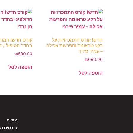
חדש! קורס התמכרויות על
קורס חדש! המודל
רקע טראומה והפרעות אכילה
בחדר הטיפול / דר
– עמיר פירני
₪
690.00
₪
690.00
הוספה לסל
הוספה לסל
אודות
קורסים מק