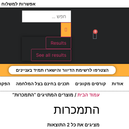
אפשרות למשלוח מ
0
Results
See all results
הצטרפו לרשימת הדיוור והישארו תמיד בעניינים
אודות
קורסים מקוונים
תכנים בחינם בצל המלחמה
הפקת
עמוד הבית
/ מוצרים המתויגים “התמכרות”
התמכרות
מציגים את כל ⁦2⁩ התוצאות