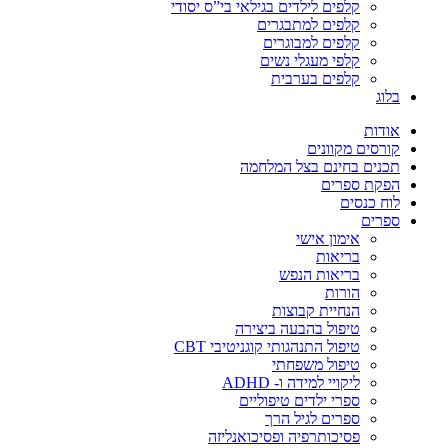
קלפים לילדים בגילאי בי”ס יסודי
קלפים למתבגרים
קלפים למבוגרים
קלפי מעגלי נשים
קלפים בערבית
בלוג
אודות
קורסים מקוונים
תכנים בחינם בצל המלחמה
הפקת ספרים
לוח כנסים
ספרים
אימון אישי
בריאות
בריאות הנפש
הורות
הנחיית קבוצות
טיפול בהבעה ביצירה
טיפול התנהגותי קוגניטיבי CBT
טיפול משפחתי
ליקויי למידה ו- ADHD
ספרי ילדים טיפוליים
ספרים לגיל הרך
פסיכותרפיה ופסיכואנליזה