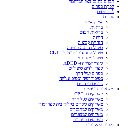
תכנים בחינם בצל המלחמה
הפקת ספרים
לוח כנסים
ספרים
אימון אישי
בריאות
בריאות הנפש
הורות
הנחיית קבוצות
טיפול בהבעה ביצירה
טיפול התנהגותי קוגניטיבי CBT
טיפול משפחתי
ליקויי למידה ו- ADHD
ספרי ילדים טיפוליים
ספרים לגיל הרך
פסיכותרפיה ופסיכואנליזה
צרכים מיוחדים
משחקים טיפוליים
משחקים ב CBT
משחקים לגיל הרך
משחקים לילדים בגילאי בית ספר יסודי
משחקים למתבגרים
משחקים למבוגרים
משחקים בערבית
קלפים השלכתיים