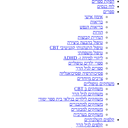
הפקת ספרים
לוח כנסים
ספרים
אימון אישי
בריאות
בריאות הנפש
הורות
הנחיית קבוצות
טיפול בהבעה ביצירה
טיפול התנהגותי קוגניטיבי CBT
טיפול משפחתי
ליקויי למידה ו- ADHD
ספרי ילדים טיפוליים
ספרים לגיל הרך
פסיכותרפיה ופסיכואנליזה
צרכים מיוחדים
משחקים טיפוליים
משחקים ב CBT
משחקים לגיל הרך
משחקים לילדים בגילאי בית ספר יסודי
משחקים למתבגרים
משחקים למבוגרים
משחקים בערבית
קלפים השלכתיים
קלפים לגיל הרך