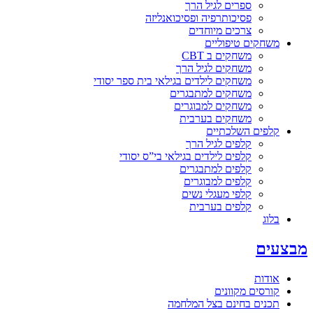
ספרים לגיל הרך
פסיכותרפיה ופסיכואנליזה
צרכים מיוחדים
משחקים טיפוליים
משחקים ב CBT
משחקים לגיל הרך
משחקים לילדים בגילאי בית ספר יסודי
משחקים למתבגרים
משחקים למבוגרים
משחקים בערבית
קלפים השלכתיים
קלפים לגיל הרך
קלפים לילדים בגילאי בי”ס יסודי
קלפים למתבגרים
קלפים למבוגרים
קלפי מעגלי נשים
קלפים בערבית
בלוג
מבצעים
אודות
קורסים מקוונים
תכנים בחינם בצל המלחמה