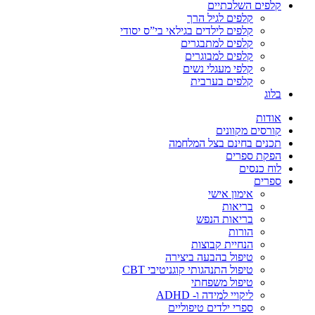
קלפים השלכתיים
קלפים לגיל הרך
קלפים לילדים בגילאי בי”ס יסודי
קלפים למתבגרים
קלפים למבוגרים
קלפי מעגלי נשים
קלפים בערבית
בלוג
אודות
קורסים מקוונים
תכנים בחינם בצל המלחמה
הפקת ספרים
לוח כנסים
ספרים
אימון אישי
בריאות
בריאות הנפש
הורות
הנחיית קבוצות
טיפול בהבעה ביצירה
טיפול התנהגותי קוגניטיבי CBT
טיפול משפחתי
ליקויי למידה ו- ADHD
ספרי ילדים טיפוליים