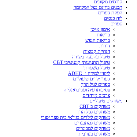
קורסים מקוונים
תכנים בחינם בצל המלחמה
הפקת ספרים
לוח כנסים
ספרים
אימון אישי
בריאות
בריאות הנפש
הורות
הנחיית קבוצות
טיפול בהבעה ביצירה
טיפול התנהגותי קוגניטיבי CBT
טיפול משפחתי
ליקויי למידה ו- ADHD
ספרי ילדים טיפוליים
ספרים לגיל הרך
פסיכותרפיה ופסיכואנליזה
צרכים מיוחדים
משחקים טיפוליים
משחקים ב CBT
משחקים לגיל הרך
משחקים לילדים בגילאי בית ספר יסודי
משחקים למתבגרים
משחקים למבוגרים
משחקים בערבית