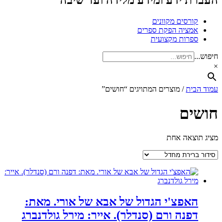
העברת ידע ומידע מלידה ועד שיבה
קורסים מקוונים
אמציה הפקת ספרים
ספרות מקצועית
חיפוש...
×
עמוד הבית
/ מוצרים המתויגים “חושים”
חושים
מציג תוצאה אחת
האפצ'י הגדול של אבא של אורי. מאת:
דפנה ורם (סנדלר). אייר: מירל גולדנברג