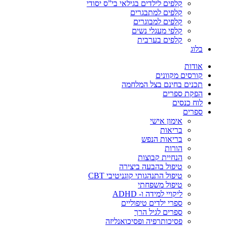
קלפים לילדים בגילאי בי”ס יסודי
קלפים למתבגרים
קלפים למבוגרים
קלפי מעגלי נשים
קלפים בערבית
בלוג
אודות
קורסים מקוונים
תכנים בחינם בצל המלחמה
הפקת ספרים
לוח כנסים
ספרים
אימון אישי
בריאות
בריאות הנפש
הורות
הנחיית קבוצות
טיפול בהבעה ביצירה
טיפול התנהגותי קוגניטיבי CBT
טיפול משפחתי
ליקויי למידה ו- ADHD
ספרי ילדים טיפוליים
ספרים לגיל הרך
פסיכותרפיה ופסיכואנליזה