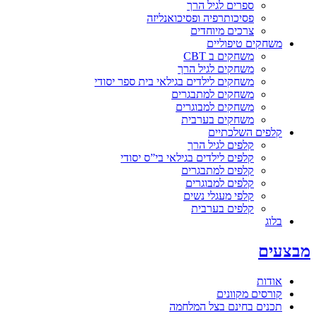
ספרים לגיל הרך
פסיכותרפיה ופסיכואנליזה
צרכים מיוחדים
משחקים טיפוליים
משחקים ב CBT
משחקים לגיל הרך
משחקים לילדים בגילאי בית ספר יסודי
משחקים למתבגרים
משחקים למבוגרים
משחקים בערבית
קלפים השלכתיים
קלפים לגיל הרך
קלפים לילדים בגילאי בי”ס יסודי
קלפים למתבגרים
קלפים למבוגרים
קלפי מעגלי נשים
קלפים בערבית
בלוג
מבצעים
אודות
קורסים מקוונים
תכנים בחינם בצל המלחמה