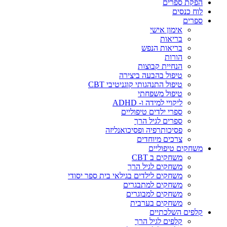
הפקת ספרים
לוח כנסים
ספרים
אימון אישי
בריאות
בריאות הנפש
הורות
הנחיית קבוצות
טיפול בהבעה ביצירה
טיפול התנהגותי קוגניטיבי CBT
טיפול משפחתי
ליקויי למידה ו- ADHD
ספרי ילדים טיפוליים
ספרים לגיל הרך
פסיכותרפיה ופסיכואנליזה
צרכים מיוחדים
משחקים טיפוליים
משחקים ב CBT
משחקים לגיל הרך
משחקים לילדים בגילאי בית ספר יסודי
משחקים למתבגרים
משחקים למבוגרים
משחקים בערבית
קלפים השלכתיים
קלפים לגיל הרך