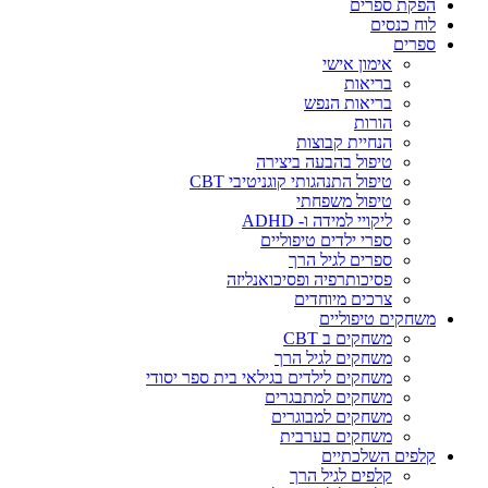
הפקת ספרים
לוח כנסים
ספרים
אימון אישי
בריאות
בריאות הנפש
הורות
הנחיית קבוצות
טיפול בהבעה ביצירה
טיפול התנהגותי קוגניטיבי CBT
טיפול משפחתי
ליקויי למידה ו- ADHD
ספרי ילדים טיפוליים
ספרים לגיל הרך
פסיכותרפיה ופסיכואנליזה
צרכים מיוחדים
משחקים טיפוליים
משחקים ב CBT
משחקים לגיל הרך
משחקים לילדים בגילאי בית ספר יסודי
משחקים למתבגרים
משחקים למבוגרים
משחקים בערבית
קלפים השלכתיים
קלפים לגיל הרך