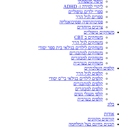
טיפול משפחתי
ליקויי למידה ו- ADHD
ספרי ילדים טיפוליים
ספרים לגיל הרך
פסיכותרפיה ופסיכואנליזה
צרכים מיוחדים
משחקים טיפוליים
משחקים ב CBT
משחקים לגיל הרך
משחקים לילדים בגילאי בית ספר יסודי
משחקים למתבגרים
משחקים למבוגרים
משחקים בערבית
קלפים השלכתיים
קלפים לגיל הרך
קלפים לילדים בגילאי בי”ס יסודי
קלפים למתבגרים
קלפים למבוגרים
קלפי מעגלי נשים
קלפים בערבית
בלוג
אודות
קורסים מקוונים
תכנים בחינם בצל המלחמה