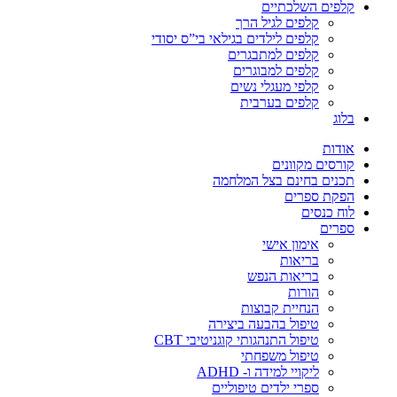
קלפים השלכתיים
קלפים לגיל הרך
קלפים לילדים בגילאי בי”ס יסודי
קלפים למתבגרים
קלפים למבוגרים
קלפי מעגלי נשים
קלפים בערבית
בלוג
אודות
קורסים מקוונים
תכנים בחינם בצל המלחמה
הפקת ספרים
לוח כנסים
ספרים
אימון אישי
בריאות
בריאות הנפש
הורות
הנחיית קבוצות
טיפול בהבעה ביצירה
טיפול התנהגותי קוגניטיבי CBT
טיפול משפחתי
ליקויי למידה ו- ADHD
ספרי ילדים טיפוליים