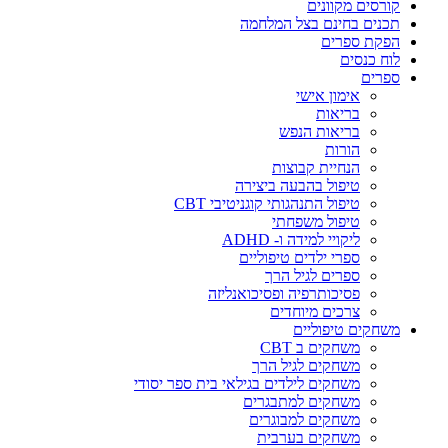
קורסים מקוונים
תכנים בחינם בצל המלחמה
הפקת ספרים
לוח כנסים
ספרים
אימון אישי
בריאות
בריאות הנפש
הורות
הנחיית קבוצות
טיפול בהבעה ביצירה
טיפול התנהגותי קוגניטיבי CBT
טיפול משפחתי
ליקויי למידה ו- ADHD
ספרי ילדים טיפוליים
ספרים לגיל הרך
פסיכותרפיה ופסיכואנליזה
צרכים מיוחדים
משחקים טיפוליים
משחקים ב CBT
משחקים לגיל הרך
משחקים לילדים בגילאי בית ספר יסודי
משחקים למתבגרים
משחקים למבוגרים
משחקים בערבית