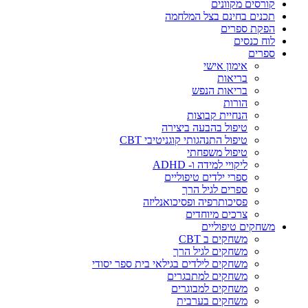
קורסים מקוונים
תכנים בחינם בצל המלחמה
הפקת ספרים
לוח כנסים
ספרים
אימון אישי
בריאות
בריאות הנפש
הורות
הנחיית קבוצות
טיפול בהבעה ביצירה
טיפול התנהגותי קוגניטיבי CBT
טיפול משפחתי
ליקויי למידה ו- ADHD
ספרי ילדים טיפוליים
ספרים לגיל הרך
פסיכותרפיה ופסיכואנליזה
צרכים מיוחדים
משחקים טיפוליים
משחקים ב CBT
משחקים לגיל הרך
משחקים לילדים בגילאי בית ספר יסודי
משחקים למתבגרים
משחקים למבוגרים
משחקים בערבית