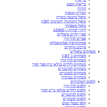
בריאות הנפש
הורות
הנחיית קבוצות
טיפול בהבעה ביצירה
טיפול התנהגותי קוגניטיבי CBT
טיפול משפחתי
ליקויי למידה ו- ADHD
ספרי ילדים טיפוליים
ספרים לגיל הרך
פסיכותרפיה ופסיכואנליזה
צרכים מיוחדים
משחקים טיפוליים
משחקים ב CBT
משחקים לגיל הרך
משחקים לילדים בגילאי בית ספר יסודי
משחקים למתבגרים
משחקים למבוגרים
משחקים בערבית
קלפים השלכתיים
קלפים לגיל הרך
קלפים לילדים בגילאי בי”ס יסודי
קלפים למתבגרים
קלפים למבוגרים
קלפי מעגלי נשים