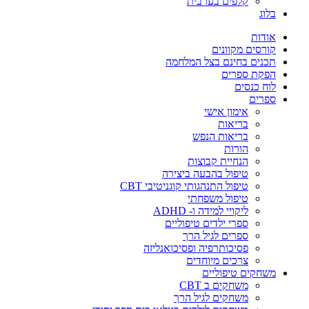
קלפים בערבית
בלוג
אודות
קורסים מקוונים
תכנים בחינם בצל המלחמה
הפקת ספרים
לוח כנסים
ספרים
אימון אישי
בריאות
בריאות הנפש
הורות
הנחיית קבוצות
טיפול בהבעה ביצירה
טיפול התנהגותי קוגניטיבי CBT
טיפול משפחתי
ליקויי למידה ו- ADHD
ספרי ילדים טיפוליים
ספרים לגיל הרך
פסיכותרפיה ופסיכואנליזה
צרכים מיוחדים
משחקים טיפוליים
משחקים ב CBT
משחקים לגיל הרך