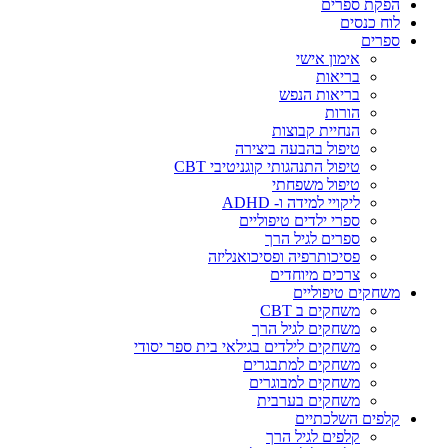
הפקת ספרים
לוח כנסים
ספרים
אימון אישי
בריאות
בריאות הנפש
הורות
הנחיית קבוצות
טיפול בהבעה ביצירה
טיפול התנהגותי קוגניטיבי CBT
טיפול משפחתי
ליקויי למידה ו- ADHD
ספרי ילדים טיפוליים
ספרים לגיל הרך
פסיכותרפיה ופסיכואנליזה
צרכים מיוחדים
משחקים טיפוליים
משחקים ב CBT
משחקים לגיל הרך
משחקים לילדים בגילאי בית ספר יסודי
משחקים למתבגרים
משחקים למבוגרים
משחקים בערבית
קלפים השלכתיים
קלפים לגיל הרך