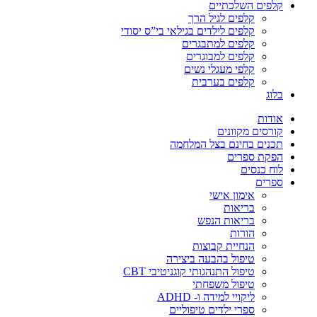
קלפים השלכתיים
קלפים לגיל הרך
קלפים לילדים בגילאי בי”ס יסודי
קלפים למתבגרים
קלפים למבוגרים
קלפי מעגלי נשים
קלפים בערבית
בלוג
אודות
קורסים מקוונים
תכנים בחינם בצל המלחמה
הפקת ספרים
לוח כנסים
ספרים
אימון אישי
בריאות
בריאות הנפש
הורות
הנחיית קבוצות
טיפול בהבעה ביצירה
טיפול התנהגותי קוגניטיבי CBT
טיפול משפחתי
ליקויי למידה ו- ADHD
ספרי ילדים טיפוליים