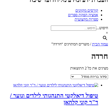
העברת ידע ומידע מלידה ועד שיבה
קורסים מקוונים
אמציה הפקת ספרים
ספרות מקצועית
חיפוש...
×
עמוד הבית
/ מוצרים המתויגים “חרדה”
חרדה
מציגים את כל ⁦2⁩ התוצאות
טיפול דיאלקטי התנהגותי לילדים ונוער /
ד"ר קוני קלהאן