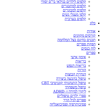
קלפים לילדים בגילאי בי”ס יסודי
קלפים למתבגרים
קלפים למבוגרים
קלפי מעגלי נשים
קלפים בערבית
בלוג
אודות
קורסים מקוונים
תכנים בחינם בצל המלחמה
הפקת ספרים
לוח כנסים
ספרים
אימון אישי
בריאות
בריאות הנפש
הורות
הנחיית קבוצות
טיפול בהבעה ביצירה
טיפול התנהגותי קוגניטיבי CBT
טיפול משפחתי
ליקויי למידה ו- ADHD
ספרי ילדים טיפוליים
ספרים לגיל הרך
פסיכותרפיה ופסיכואנליזה