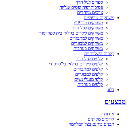
ספרים לגיל הרך
פסיכותרפיה ופסיכואנליזה
צרכים מיוחדים
משחקים טיפוליים
משחקים ב CBT
משחקים לגיל הרך
משחקים לילדים בגילאי בית ספר יסודי
משחקים למתבגרים
משחקים למבוגרים
משחקים בערבית
קלפים השלכתיים
קלפים לגיל הרך
קלפים לילדים בגילאי בי”ס יסודי
קלפים למתבגרים
קלפים למבוגרים
קלפי מעגלי נשים
קלפים בערבית
בלוג
מבצעים
אודות
קורסים מקוונים
תכנים בחינם בצל המלחמה