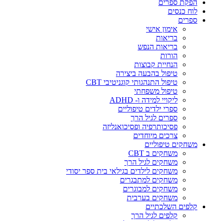
הפקת ספרים
לוח כנסים
ספרים
אימון אישי
בריאות
בריאות הנפש
הורות
הנחיית קבוצות
טיפול בהבעה ביצירה
טיפול התנהגותי קוגניטיבי CBT
טיפול משפחתי
ליקויי למידה ו- ADHD
ספרי ילדים טיפוליים
ספרים לגיל הרך
פסיכותרפיה ופסיכואנליזה
צרכים מיוחדים
משחקים טיפוליים
משחקים ב CBT
משחקים לגיל הרך
משחקים לילדים בגילאי בית ספר יסודי
משחקים למתבגרים
משחקים למבוגרים
משחקים בערבית
קלפים השלכתיים
קלפים לגיל הרך