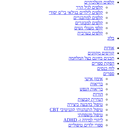
קלפים השלכתיים
קלפים לגיל הרך
קלפים לילדים בגילאי בי”ס יסודי
קלפים למתבגרים
קלפים למבוגרים
קלפי מעגלי נשים
קלפים בערבית
בלוג
אודות
קורסים מקוונים
תכנים בחינם בצל המלחמה
הפקת ספרים
לוח כנסים
ספרים
אימון אישי
בריאות
בריאות הנפש
הורות
הנחיית קבוצות
טיפול בהבעה ביצירה
טיפול התנהגותי קוגניטיבי CBT
טיפול משפחתי
ליקויי למידה ו- ADHD
ספרי ילדים טיפוליים