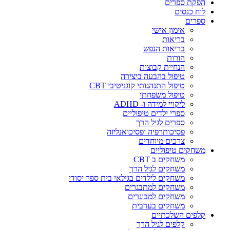
הפקת ספרים
לוח כנסים
ספרים
אימון אישי
בריאות
בריאות הנפש
הורות
הנחיית קבוצות
טיפול בהבעה ביצירה
טיפול התנהגותי קוגניטיבי CBT
טיפול משפחתי
ליקויי למידה ו- ADHD
ספרי ילדים טיפוליים
ספרים לגיל הרך
פסיכותרפיה ופסיכואנליזה
צרכים מיוחדים
משחקים טיפוליים
משחקים ב CBT
משחקים לגיל הרך
משחקים לילדים בגילאי בית ספר יסודי
משחקים למתבגרים
משחקים למבוגרים
משחקים בערבית
קלפים השלכתיים
קלפים לגיל הרך