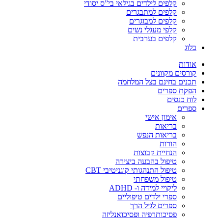
קלפים לילדים בגילאי בי”ס יסודי
קלפים למתבגרים
קלפים למבוגרים
קלפי מעגלי נשים
קלפים בערבית
בלוג
אודות
קורסים מקוונים
תכנים בחינם בצל המלחמה
הפקת ספרים
לוח כנסים
ספרים
אימון אישי
בריאות
בריאות הנפש
הורות
הנחיית קבוצות
טיפול בהבעה ביצירה
טיפול התנהגותי קוגניטיבי CBT
טיפול משפחתי
ליקויי למידה ו- ADHD
ספרי ילדים טיפוליים
ספרים לגיל הרך
פסיכותרפיה ופסיכואנליזה