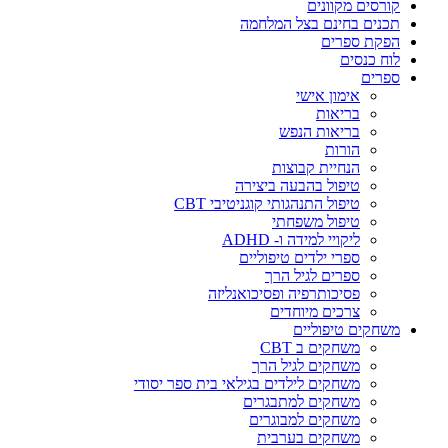
קורסים מקוונים
תכנים בחינם בצל המלחמה
הפקת ספרים
לוח כנסים
ספרים
אימון אישי
בריאות
בריאות הנפש
הורות
הנחיית קבוצות
טיפול בהבעה ביצירה
טיפול התנהגותי קוגניטיבי CBT
טיפול משפחתי
ליקויי למידה ו- ADHD
ספרי ילדים טיפוליים
ספרים לגיל הרך
פסיכותרפיה ופסיכואנליזה
צרכים מיוחדים
משחקים טיפוליים
משחקים ב CBT
משחקים לגיל הרך
משחקים לילדים בגילאי בית ספר יסודי
משחקים למתבגרים
משחקים למבוגרים
משחקים בערבית