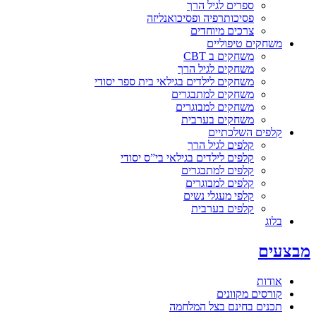
ספרים לגיל הרך
פסיכותרפיה ופסיכואנליזה
צרכים מיוחדים
משחקים טיפוליים
משחקים ב CBT
משחקים לגיל הרך
משחקים לילדים בגילאי בית ספר יסודי
משחקים למתבגרים
משחקים למבוגרים
משחקים בערבית
קלפים השלכתיים
קלפים לגיל הרך
קלפים לילדים בגילאי בי”ס יסודי
קלפים למתבגרים
קלפים למבוגרים
קלפי מעגלי נשים
קלפים בערבית
בלוג
מבצעים
אודות
קורסים מקוונים
תכנים בחינם בצל המלחמה