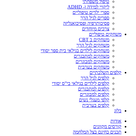
טיפול משפחתי
ליקויי למידה ו- ADHD
ספרי ילדים טיפוליים
ספרים לגיל הרך
פסיכותרפיה ופסיכואנליזה
צרכים מיוחדים
משחקים טיפוליים
משחקים ב CBT
משחקים לגיל הרך
משחקים לילדים בגילאי בית ספר יסודי
משחקים למתבגרים
משחקים למבוגרים
משחקים בערבית
קלפים השלכתיים
קלפים לגיל הרך
קלפים לילדים בגילאי בי”ס יסודי
קלפים למתבגרים
קלפים למבוגרים
קלפי מעגלי נשים
קלפים בערבית
בלוג
אודות
קורסים מקוונים
תכנים בחינם בצל המלחמה