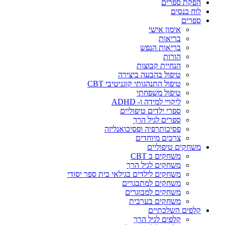
הפקת ספרים
לוח כנסים
ספרים
אימון אישי
בריאות
בריאות הנפש
הורות
הנחיית קבוצות
טיפול בהבעה ביצירה
טיפול התנהגותי קוגניטיבי CBT
טיפול משפחתי
ליקויי למידה ו- ADHD
ספרי ילדים טיפוליים
ספרים לגיל הרך
פסיכותרפיה ופסיכואנליזה
צרכים מיוחדים
משחקים טיפוליים
משחקים ב CBT
משחקים לגיל הרך
משחקים לילדים בגילאי בית ספר יסודי
משחקים למתבגרים
משחקים למבוגרים
משחקים בערבית
קלפים השלכתיים
קלפים לגיל הרך