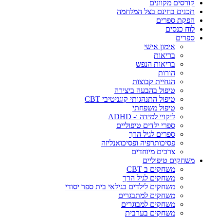
קורסים מקוונים
תכנים בחינם בצל המלחמה
הפקת ספרים
לוח כנסים
ספרים
אימון אישי
בריאות
בריאות הנפש
הורות
הנחיית קבוצות
טיפול בהבעה ביצירה
טיפול התנהגותי קוגניטיבי CBT
טיפול משפחתי
ליקויי למידה ו- ADHD
ספרי ילדים טיפוליים
ספרים לגיל הרך
פסיכותרפיה ופסיכואנליזה
צרכים מיוחדים
משחקים טיפוליים
משחקים ב CBT
משחקים לגיל הרך
משחקים לילדים בגילאי בית ספר יסודי
משחקים למתבגרים
משחקים למבוגרים
משחקים בערבית