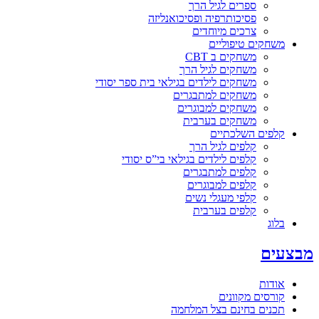
ספרים לגיל הרך
פסיכותרפיה ופסיכואנליזה
צרכים מיוחדים
משחקים טיפוליים
משחקים ב CBT
משחקים לגיל הרך
משחקים לילדים בגילאי בית ספר יסודי
משחקים למתבגרים
משחקים למבוגרים
משחקים בערבית
קלפים השלכתיים
קלפים לגיל הרך
קלפים לילדים בגילאי בי”ס יסודי
קלפים למתבגרים
קלפים למבוגרים
קלפי מעגלי נשים
קלפים בערבית
בלוג
מבצעים
אודות
קורסים מקוונים
תכנים בחינם בצל המלחמה