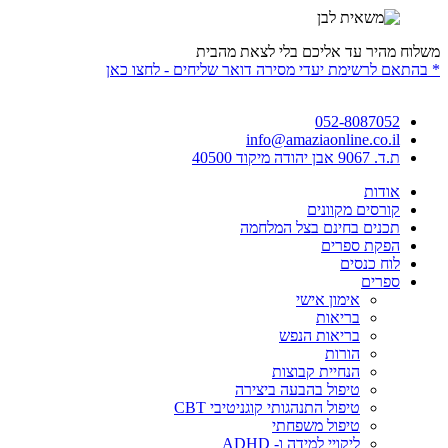
משלוח מהיר עד אליכם בלי לצאת מהבית
* בהתאם לרשימת יעדי מסירה דואר שליחים - לחצו כאן
052-8087052
info@amaziaonline.co.il
ת.ד. 9067 אבן יהודה מיקוד 40500
אודות
קורסים מקוונים
תכנים בחינם בצל המלחמה
הפקת ספרים
לוח כנסים
ספרים
אימון אישי
בריאות
בריאות הנפש
הורות
הנחיית קבוצות
טיפול בהבעה ביצירה
טיפול התנהגותי קוגניטיבי CBT
טיפול משפחתי
ליקויי למידה ו- ADHD