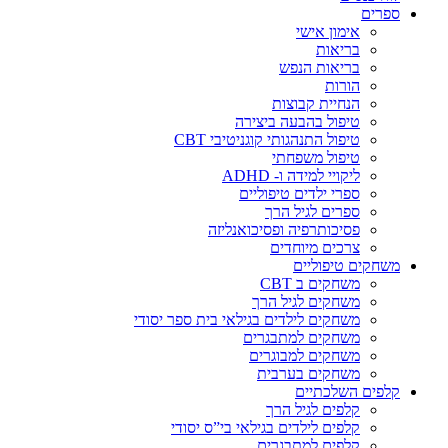
ספרים
אימון אישי
בריאות
בריאות הנפש
הורות
הנחיית קבוצות
טיפול בהבעה ביצירה
טיפול התנהגותי קוגניטיבי CBT
טיפול משפחתי
ליקויי למידה ו- ADHD
ספרי ילדים טיפוליים
ספרים לגיל הרך
פסיכותרפיה ופסיכואנליזה
צרכים מיוחדים
משחקים טיפוליים
משחקים ב CBT
משחקים לגיל הרך
משחקים לילדים בגילאי בית ספר יסודי
משחקים למתבגרים
משחקים למבוגרים
משחקים בערבית
קלפים השלכתיים
קלפים לגיל הרך
קלפים לילדים בגילאי בי”ס יסודי
קלפים למתבגרים