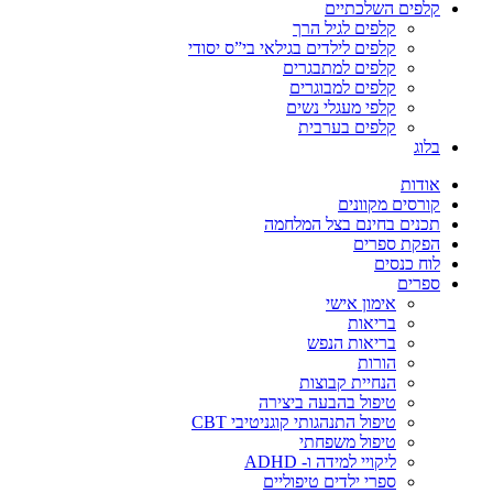
קלפים השלכתיים
קלפים לגיל הרך
קלפים לילדים בגילאי בי”ס יסודי
קלפים למתבגרים
קלפים למבוגרים
קלפי מעגלי נשים
קלפים בערבית
בלוג
אודות
קורסים מקוונים
תכנים בחינם בצל המלחמה
הפקת ספרים
לוח כנסים
ספרים
אימון אישי
בריאות
בריאות הנפש
הורות
הנחיית קבוצות
טיפול בהבעה ביצירה
טיפול התנהגותי קוגניטיבי CBT
טיפול משפחתי
ליקויי למידה ו- ADHD
ספרי ילדים טיפוליים