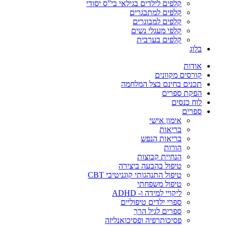
קלפים לילדים בגילאי בי”ס יסודי
קלפים למתבגרים
קלפים למבוגרים
קלפי מעגלי נשים
קלפים בערבית
בלוג
אודות
קורסים מקוונים
תכנים בחינם בצל המלחמה
הפקת ספרים
לוח כנסים
ספרים
אימון אישי
בריאות
בריאות הנפש
הורות
הנחיית קבוצות
טיפול בהבעה ביצירה
טיפול התנהגותי קוגניטיבי CBT
טיפול משפחתי
ליקויי למידה ו- ADHD
ספרי ילדים טיפוליים
ספרים לגיל הרך
פסיכותרפיה ופסיכואנליזה