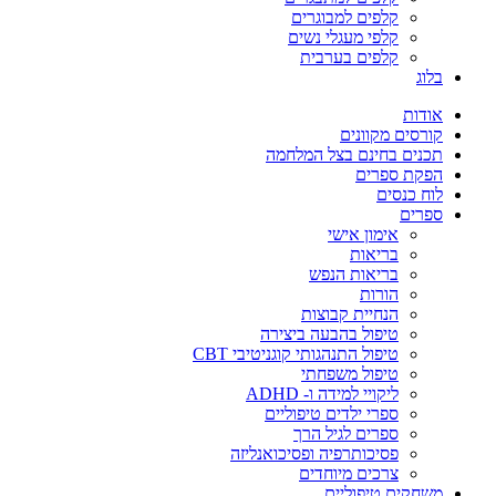
קלפים למבוגרים
קלפי מעגלי נשים
קלפים בערבית
בלוג
אודות
קורסים מקוונים
תכנים בחינם בצל המלחמה
הפקת ספרים
לוח כנסים
ספרים
אימון אישי
בריאות
בריאות הנפש
הורות
הנחיית קבוצות
טיפול בהבעה ביצירה
טיפול התנהגותי קוגניטיבי CBT
טיפול משפחתי
ליקויי למידה ו- ADHD
ספרי ילדים טיפוליים
ספרים לגיל הרך
פסיכותרפיה ופסיכואנליזה
צרכים מיוחדים
משחקים טיפוליים