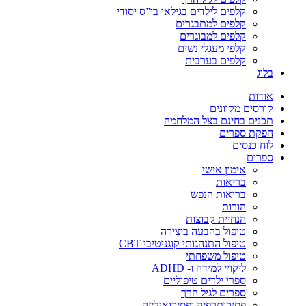
קלפים לילדים בגילאי בי”ס יסודי
קלפים למתבגרים
קלפים למבוגרים
קלפי מעגלי נשים
קלפים בערבית
בלוג
אודות
קורסים מקוונים
תכנים בחינם בצל המלחמה
הפקת ספרים
לוח כנסים
ספרים
אימון אישי
בריאות
בריאות הנפש
הורות
הנחיית קבוצות
טיפול בהבעה ביצירה
טיפול התנהגותי קוגניטיבי CBT
טיפול משפחתי
ליקויי למידה ו- ADHD
ספרי ילדים טיפוליים
ספרים לגיל הרך
פסיכותרפיה ופסיכואנליזה