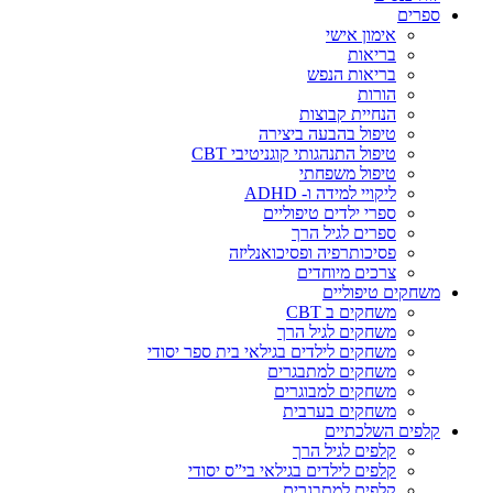
ספרים
אימון אישי
בריאות
בריאות הנפש
הורות
הנחיית קבוצות
טיפול בהבעה ביצירה
טיפול התנהגותי קוגניטיבי CBT
טיפול משפחתי
ליקויי למידה ו- ADHD
ספרי ילדים טיפוליים
ספרים לגיל הרך
פסיכותרפיה ופסיכואנליזה
צרכים מיוחדים
משחקים טיפוליים
משחקים ב CBT
משחקים לגיל הרך
משחקים לילדים בגילאי בית ספר יסודי
משחקים למתבגרים
משחקים למבוגרים
משחקים בערבית
קלפים השלכתיים
קלפים לגיל הרך
קלפים לילדים בגילאי בי”ס יסודי
קלפים למתבגרים