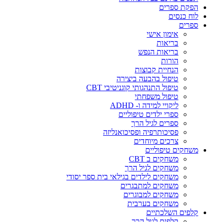
הפקת ספרים
לוח כנסים
ספרים
אימון אישי
בריאות
בריאות הנפש
הורות
הנחיית קבוצות
טיפול בהבעה ביצירה
טיפול התנהגותי קוגניטיבי CBT
טיפול משפחתי
ליקויי למידה ו- ADHD
ספרי ילדים טיפוליים
ספרים לגיל הרך
פסיכותרפיה ופסיכואנליזה
צרכים מיוחדים
משחקים טיפוליים
משחקים ב CBT
משחקים לגיל הרך
משחקים לילדים בגילאי בית ספר יסודי
משחקים למתבגרים
משחקים למבוגרים
משחקים בערבית
קלפים השלכתיים
קלפים לגיל הרך