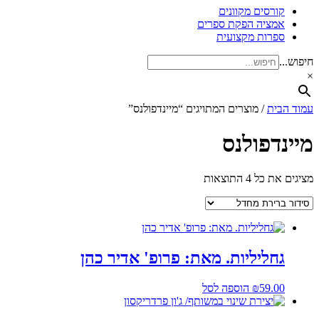
קורסים מקוונים
אמציה הפקת ספרים
ספרות מקצועית
חיפוש...
×
עמוד הבית
/ מוצרים המתויגים “מיינדפולנס”
מיינדפולנס
מציגים את כל ⁦4⁩ התוצאות
גחליליות. מאת: פרופ' אדיר כהן
59.00
₪
הוספה לסל