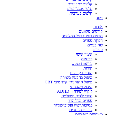
קלפים למבוגרים
קלפי מעגלי נשים
קלפים בערבית
בלוג
אודות
קורסים מקוונים
תכנים בחינם בצל המלחמה
הפקת ספרים
לוח כנסים
ספרים
אימון אישי
בריאות
בריאות הנפש
הורות
הנחיית קבוצות
טיפול בהבעה ביצירה
טיפול התנהגותי קוגניטיבי CBT
טיפול משפחתי
ליקויי למידה ו- ADHD
ספרי ילדים טיפוליים
ספרים לגיל הרך
פסיכותרפיה ופסיכואנליזה
צרכים מיוחדים
משחקים טיפוליים