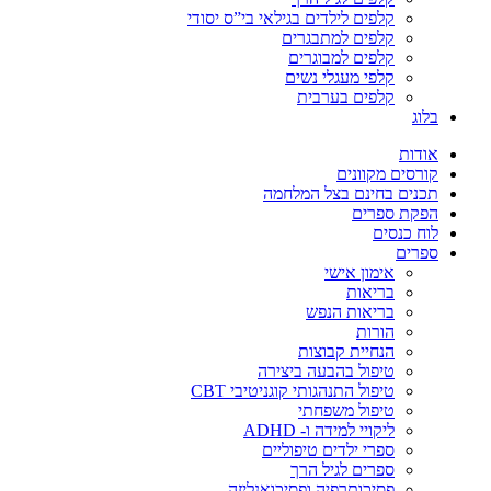
קלפים לילדים בגילאי בי”ס יסודי
קלפים למתבגרים
קלפים למבוגרים
קלפי מעגלי נשים
קלפים בערבית
בלוג
אודות
קורסים מקוונים
תכנים בחינם בצל המלחמה
הפקת ספרים
לוח כנסים
ספרים
אימון אישי
בריאות
בריאות הנפש
הורות
הנחיית קבוצות
טיפול בהבעה ביצירה
טיפול התנהגותי קוגניטיבי CBT
טיפול משפחתי
ליקויי למידה ו- ADHD
ספרי ילדים טיפוליים
ספרים לגיל הרך
פסיכותרפיה ופסיכואנליזה