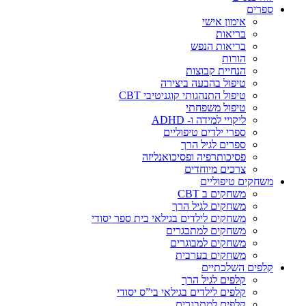
ספרים
אימון אישי
בריאות
בריאות הנפש
הורות
הנחיית קבוצות
טיפול בהבעה ביצירה
טיפול התנהגותי קוגניטיבי CBT
טיפול משפחתי
ליקויי למידה ו- ADHD
ספרי ילדים טיפוליים
ספרים לגיל הרך
פסיכותרפיה ופסיכואנליזה
צרכים מיוחדים
משחקים טיפוליים
משחקים ב CBT
משחקים לגיל הרך
משחקים לילדים בגילאי בית ספר יסודי
משחקים למתבגרים
משחקים למבוגרים
משחקים בערבית
קלפים השלכתיים
קלפים לגיל הרך
קלפים לילדים בגילאי בי”ס יסודי
קלפים למתבגרים