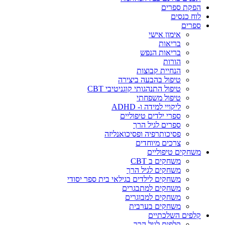
הפקת ספרים
לוח כנסים
ספרים
אימון אישי
בריאות
בריאות הנפש
הורות
הנחיית קבוצות
טיפול בהבעה ביצירה
טיפול התנהגותי קוגניטיבי CBT
טיפול משפחתי
ליקויי למידה ו- ADHD
ספרי ילדים טיפוליים
ספרים לגיל הרך
פסיכותרפיה ופסיכואנליזה
צרכים מיוחדים
משחקים טיפוליים
משחקים ב CBT
משחקים לגיל הרך
משחקים לילדים בגילאי בית ספר יסודי
משחקים למתבגרים
משחקים למבוגרים
משחקים בערבית
קלפים השלכתיים
קלפים לגיל הרך