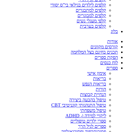
קלפים לילדים בגילאי בי”ס יסודי
קלפים למתבגרים
קלפים למבוגרים
קלפי מעגלי נשים
קלפים בערבית
בלוג
אודות
קורסים מקוונים
תכנים בחינם בצל המלחמה
הפקת ספרים
לוח כנסים
ספרים
אימון אישי
בריאות
בריאות הנפש
הורות
הנחיית קבוצות
טיפול בהבעה ביצירה
טיפול התנהגותי קוגניטיבי CBT
טיפול משפחתי
ליקויי למידה ו- ADHD
ספרי ילדים טיפוליים
ספרים לגיל הרך
פסיכותרפיה ופסיכואנליזה