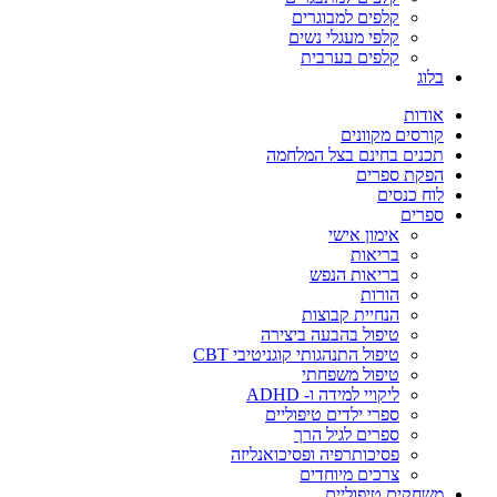
קלפים למבוגרים
קלפי מעגלי נשים
קלפים בערבית
בלוג
אודות
קורסים מקוונים
תכנים בחינם בצל המלחמה
הפקת ספרים
לוח כנסים
ספרים
אימון אישי
בריאות
בריאות הנפש
הורות
הנחיית קבוצות
טיפול בהבעה ביצירה
טיפול התנהגותי קוגניטיבי CBT
טיפול משפחתי
ליקויי למידה ו- ADHD
ספרי ילדים טיפוליים
ספרים לגיל הרך
פסיכותרפיה ופסיכואנליזה
צרכים מיוחדים
משחקים טיפוליים