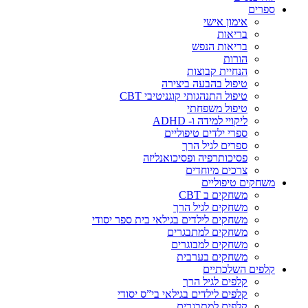
ספרים
אימון אישי
בריאות
בריאות הנפש
הורות
הנחיית קבוצות
טיפול בהבעה ביצירה
טיפול התנהגותי קוגניטיבי CBT
טיפול משפחתי
ליקויי למידה ו- ADHD
ספרי ילדים טיפוליים
ספרים לגיל הרך
פסיכותרפיה ופסיכואנליזה
צרכים מיוחדים
משחקים טיפוליים
משחקים ב CBT
משחקים לגיל הרך
משחקים לילדים בגילאי בית ספר יסודי
משחקים למתבגרים
משחקים למבוגרים
משחקים בערבית
קלפים השלכתיים
קלפים לגיל הרך
קלפים לילדים בגילאי בי”ס יסודי
קלפים למתבגרים