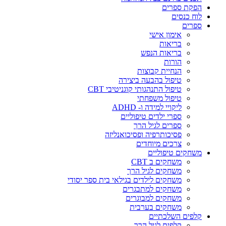
הפקת ספרים
לוח כנסים
ספרים
אימון אישי
בריאות
בריאות הנפש
הורות
הנחיית קבוצות
טיפול בהבעה ביצירה
טיפול התנהגותי קוגניטיבי CBT
טיפול משפחתי
ליקויי למידה ו- ADHD
ספרי ילדים טיפוליים
ספרים לגיל הרך
פסיכותרפיה ופסיכואנליזה
צרכים מיוחדים
משחקים טיפוליים
משחקים ב CBT
משחקים לגיל הרך
משחקים לילדים בגילאי בית ספר יסודי
משחקים למתבגרים
משחקים למבוגרים
משחקים בערבית
קלפים השלכתיים
קלפים לגיל הרך