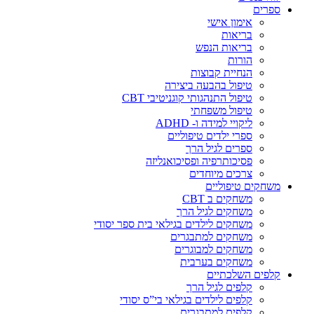
ספרים
אימון אישי
בריאות
בריאות הנפש
הורות
הנחיית קבוצות
טיפול בהבעה ביצירה
טיפול התנהגותי קוגניטיבי CBT
טיפול משפחתי
ליקויי למידה ו- ADHD
ספרי ילדים טיפוליים
ספרים לגיל הרך
פסיכותרפיה ופסיכואנליזה
צרכים מיוחדים
משחקים טיפוליים
משחקים ב CBT
משחקים לגיל הרך
משחקים לילדים בגילאי בית ספר יסודי
משחקים למתבגרים
משחקים למבוגרים
משחקים בערבית
קלפים השלכתיים
קלפים לגיל הרך
קלפים לילדים בגילאי בי”ס יסודי
קלפים למתבגרים