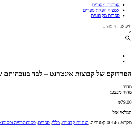
קורסים מקוונים
אמציה הפקת ספרים
ספרות מקצועית
חיפוש...
×
הפרדוקס של קבוצות אינטרנט – לבד בנוכחותם של 
מחיר:
מחיר מבצע:
₪
79.00
המלאי אזל
מק"ט:
00146
קטגוריה:
הנחיית קבוצות
,
כללי
,
ספרים
,
פסיכותרפיה ופסיכואנ