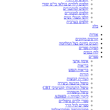
קלפים לילדים בגילאי בי”ס יסודי
קלפים למתבגרים
קלפים למבוגרים
קלפי מעגלי נשים
קלפים בערבית
בלוג
אודות
קורסים מקוונים
תכנים בחינם בצל המלחמה
הפקת ספרים
לוח כנסים
ספרים
אימון אישי
בריאות
בריאות הנפש
הורות
הנחיית קבוצות
טיפול בהבעה ביצירה
טיפול התנהגותי קוגניטיבי CBT
טיפול משפחתי
ליקויי למידה ו- ADHD
ספרי ילדים טיפוליים
ספרים לגיל הרך
פסיכותרפיה ופסיכואנליזה