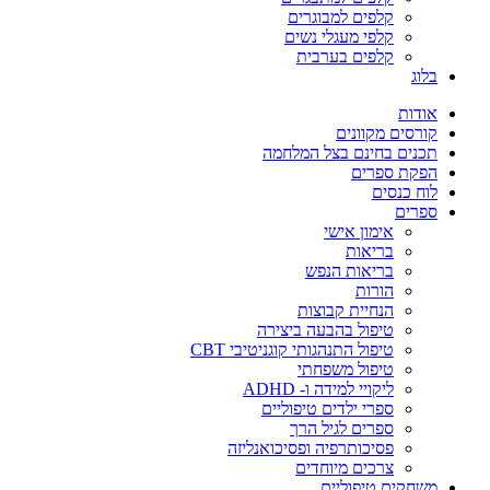
קלפים למבוגרים
קלפי מעגלי נשים
קלפים בערבית
בלוג
אודות
קורסים מקוונים
תכנים בחינם בצל המלחמה
הפקת ספרים
לוח כנסים
ספרים
אימון אישי
בריאות
בריאות הנפש
הורות
הנחיית קבוצות
טיפול בהבעה ביצירה
טיפול התנהגותי קוגניטיבי CBT
טיפול משפחתי
ליקויי למידה ו- ADHD
ספרי ילדים טיפוליים
ספרים לגיל הרך
פסיכותרפיה ופסיכואנליזה
צרכים מיוחדים
משחקים טיפוליים