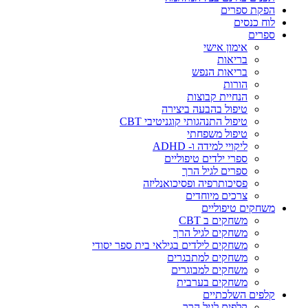
הפקת ספרים
לוח כנסים
ספרים
אימון אישי
בריאות
בריאות הנפש
הורות
הנחיית קבוצות
טיפול בהבעה ביצירה
טיפול התנהגותי קוגניטיבי CBT
טיפול משפחתי
ליקויי למידה ו- ADHD
ספרי ילדים טיפוליים
ספרים לגיל הרך
פסיכותרפיה ופסיכואנליזה
צרכים מיוחדים
משחקים טיפוליים
משחקים ב CBT
משחקים לגיל הרך
משחקים לילדים בגילאי בית ספר יסודי
משחקים למתבגרים
משחקים למבוגרים
משחקים בערבית
קלפים השלכתיים
קלפים לגיל הרך