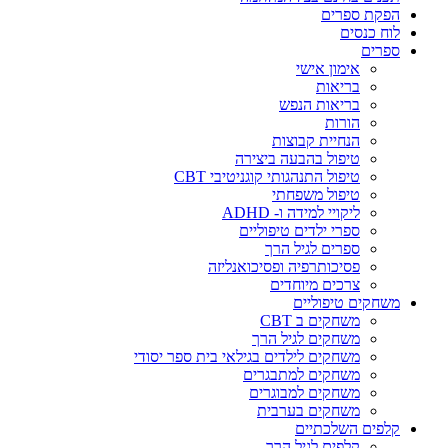
הפקת ספרים
לוח כנסים
ספרים
אימון אישי
בריאות
בריאות הנפש
הורות
הנחיית קבוצות
טיפול בהבעה ביצירה
טיפול התנהגותי קוגניטיבי CBT
טיפול משפחתי
ליקויי למידה ו- ADHD
ספרי ילדים טיפוליים
ספרים לגיל הרך
פסיכותרפיה ופסיכואנליזה
צרכים מיוחדים
משחקים טיפוליים
משחקים ב CBT
משחקים לגיל הרך
משחקים לילדים בגילאי בית ספר יסודי
משחקים למתבגרים
משחקים למבוגרים
משחקים בערבית
קלפים השלכתיים
קלפים לגיל הרך