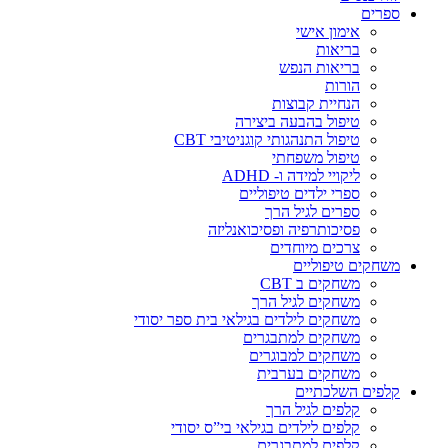
ספרים
אימון אישי
בריאות
בריאות הנפש
הורות
הנחיית קבוצות
טיפול בהבעה ביצירה
טיפול התנהגותי קוגניטיבי CBT
טיפול משפחתי
ליקויי למידה ו- ADHD
ספרי ילדים טיפוליים
ספרים לגיל הרך
פסיכותרפיה ופסיכואנליזה
צרכים מיוחדים
משחקים טיפוליים
משחקים ב CBT
משחקים לגיל הרך
משחקים לילדים בגילאי בית ספר יסודי
משחקים למתבגרים
משחקים למבוגרים
משחקים בערבית
קלפים השלכתיים
קלפים לגיל הרך
קלפים לילדים בגילאי בי”ס יסודי
קלפים למתבגרים