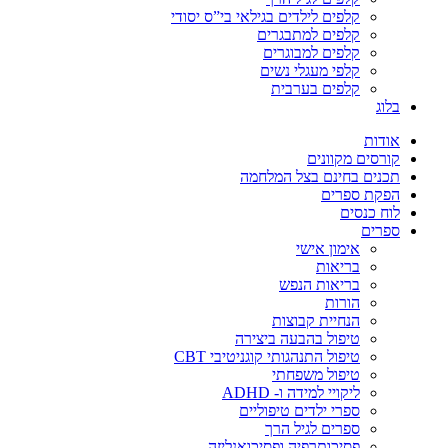
קלפים לילדים בגילאי בי”ס יסודי
קלפים למתבגרים
קלפים למבוגרים
קלפי מעגלי נשים
קלפים בערבית
בלוג
אודות
קורסים מקוונים
תכנים בחינם בצל המלחמה
הפקת ספרים
לוח כנסים
ספרים
אימון אישי
בריאות
בריאות הנפש
הורות
הנחיית קבוצות
טיפול בהבעה ביצירה
טיפול התנהגותי קוגניטיבי CBT
טיפול משפחתי
ליקויי למידה ו- ADHD
ספרי ילדים טיפוליים
ספרים לגיל הרך
פסיכותרפיה ופסיכואנליזה