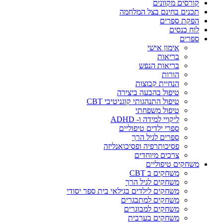
קורסים מקוונים
תכנים בחינם בצל המלחמה
הפקת ספרים
לוח כנסים
ספרים
אימון אישי
בריאות
בריאות הנפש
הורות
הנחיית קבוצות
טיפול בהבעה ביצירה
טיפול התנהגותי קוגניטיבי CBT
טיפול משפחתי
ליקויי למידה ו- ADHD
ספרי ילדים טיפוליים
ספרים לגיל הרך
פסיכותרפיה ופסיכואנליזה
צרכים מיוחדים
משחקים טיפוליים
משחקים ב CBT
משחקים לגיל הרך
משחקים לילדים בגילאי בית ספר יסודי
משחקים למתבגרים
משחקים למבוגרים
משחקים בערבית