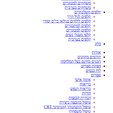
משחקים למבוגרים
משחקים בערבית
קלפים השלכתיים
קלפים לגיל הרך
קלפים לילדים בגילאי בי”ס יסודי
קלפים למתבגרים
קלפים למבוגרים
קלפי מעגלי נשים
קלפים בערבית
בלוג
אודות
קורסים מקוונים
תכנים בחינם בצל המלחמה
הפקת ספרים
לוח כנסים
ספרים
אימון אישי
בריאות
בריאות הנפש
הורות
הנחיית קבוצות
טיפול בהבעה ביצירה
טיפול התנהגותי קוגניטיבי CBT
טיפול משפחתי