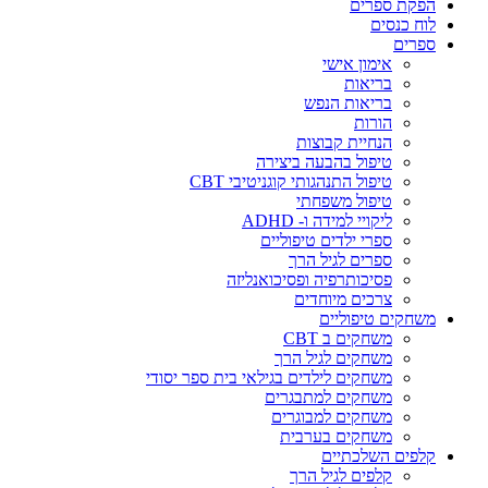
הפקת ספרים
לוח כנסים
ספרים
אימון אישי
בריאות
בריאות הנפש
הורות
הנחיית קבוצות
טיפול בהבעה ביצירה
טיפול התנהגותי קוגניטיבי CBT
טיפול משפחתי
ליקויי למידה ו- ADHD
ספרי ילדים טיפוליים
ספרים לגיל הרך
פסיכותרפיה ופסיכואנליזה
צרכים מיוחדים
משחקים טיפוליים
משחקים ב CBT
משחקים לגיל הרך
משחקים לילדים בגילאי בית ספר יסודי
משחקים למתבגרים
משחקים למבוגרים
משחקים בערבית
קלפים השלכתיים
קלפים לגיל הרך