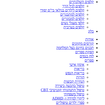
קלפים השלכתיים
קלפים לגיל הרך
קלפים לילדים בגילאי בי”ס יסודי
קלפים למתבגרים
קלפים למבוגרים
קלפי מעגלי נשים
קלפים בערבית
בלוג
אודות
קורסים מקוונים
תכנים בחינם בצל המלחמה
הפקת ספרים
לוח כנסים
ספרים
אימון אישי
בריאות
בריאות הנפש
הורות
הנחיית קבוצות
טיפול בהבעה ביצירה
טיפול התנהגותי קוגניטיבי CBT
טיפול משפחתי
ליקויי למידה ו- ADHD
ספרי ילדים טיפוליים