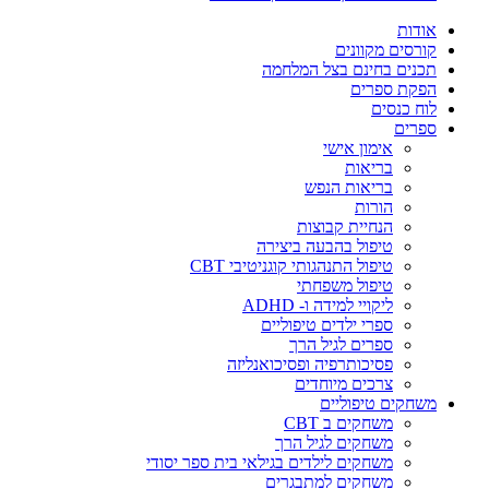
אודות
קורסים מקוונים
תכנים בחינם בצל המלחמה
הפקת ספרים
לוח כנסים
ספרים
אימון אישי
בריאות
בריאות הנפש
הורות
הנחיית קבוצות
טיפול בהבעה ביצירה
טיפול התנהגותי קוגניטיבי CBT
טיפול משפחתי
ליקויי למידה ו- ADHD
ספרי ילדים טיפוליים
ספרים לגיל הרך
פסיכותרפיה ופסיכואנליזה
צרכים מיוחדים
משחקים טיפוליים
משחקים ב CBT
משחקים לגיל הרך
משחקים לילדים בגילאי בית ספר יסודי
משחקים למתבגרים