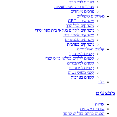
ספרים לגיל הרך
פסיכותרפיה ופסיכואנליזה
צרכים מיוחדים
משחקים טיפוליים
משחקים ב CBT
משחקים לגיל הרך
משחקים לילדים בגילאי בית ספר יסודי
משחקים למתבגרים
משחקים למבוגרים
משחקים בערבית
קלפים השלכתיים
קלפים לגיל הרך
קלפים לילדים בגילאי בי”ס יסודי
קלפים למתבגרים
קלפים למבוגרים
קלפי מעגלי נשים
קלפים בערבית
בלוג
מבצעים
אודות
קורסים מקוונים
תכנים בחינם בצל המלחמה