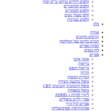
קלפים לילדים בגילאי בי”ס יסודי
קלפים למתבגרים
קלפים למבוגרים
קלפי מעגלי נשים
קלפים בערבית
בלוג
אודות
קורסים מקוונים
תכנים בחינם בצל המלחמה
הפקת ספרים
לוח כנסים
ספרים
אימון אישי
בריאות
בריאות הנפש
הורות
הנחיית קבוצות
טיפול בהבעה ביצירה
טיפול התנהגותי קוגניטיבי CBT
טיפול משפחתי
ליקויי למידה ו- ADHD
ספרי ילדים טיפוליים
ספרים לגיל הרך
פסיכותרפיה ופסיכואנליזה