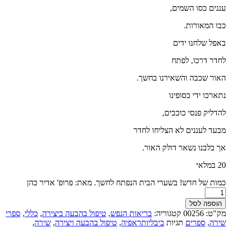
עננים כסו השמים,
כבו המאורות.
באפל שלחנו ידים
לחדר דרכו, לפתח
האור שכבה והשאירנו בחשך.
נתארכו ידי כסופינו
להדליק פנסי כוכבים,
מבעד לעננים לא הצליחו לחדר
אך בלבנו נשאר דולק האור.
20 במלאי
כמות של חדש! בשערי הבית הנפתח לחשך. מאת: פרופ' אדיר כהן
הוספה לסל
מק"ט:
00256
קטגוריה:
בריאות הנפש
,
טיפול בהבעה ביצירה
,
כללי
,
ספרי
שירה
,
ספרים
תגיות
ביבליותראפיה
,
טיפול בהבעה ויצירה
,
שירה
,