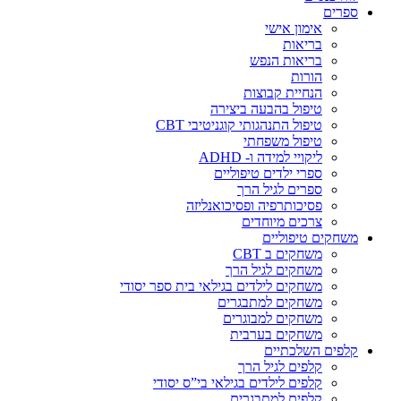
ספרים
אימון אישי
בריאות
בריאות הנפש
הורות
הנחיית קבוצות
טיפול בהבעה ביצירה
טיפול התנהגותי קוגניטיבי CBT
טיפול משפחתי
ליקויי למידה ו- ADHD
ספרי ילדים טיפוליים
ספרים לגיל הרך
פסיכותרפיה ופסיכואנליזה
צרכים מיוחדים
משחקים טיפוליים
משחקים ב CBT
משחקים לגיל הרך
משחקים לילדים בגילאי בית ספר יסודי
משחקים למתבגרים
משחקים למבוגרים
משחקים בערבית
קלפים השלכתיים
קלפים לגיל הרך
קלפים לילדים בגילאי בי”ס יסודי
קלפים למתבגרים