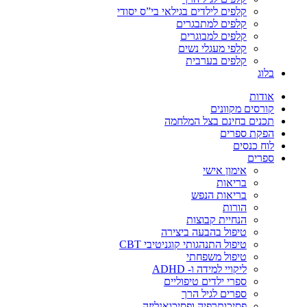
קלפים לילדים בגילאי בי”ס יסודי
קלפים למתבגרים
קלפים למבוגרים
קלפי מעגלי נשים
קלפים בערבית
בלוג
אודות
קורסים מקוונים
תכנים בחינם בצל המלחמה
הפקת ספרים
לוח כנסים
ספרים
אימון אישי
בריאות
בריאות הנפש
הורות
הנחיית קבוצות
טיפול בהבעה ביצירה
טיפול התנהגותי קוגניטיבי CBT
טיפול משפחתי
ליקויי למידה ו- ADHD
ספרי ילדים טיפוליים
ספרים לגיל הרך
פסיכותרפיה ופסיכואנליזה