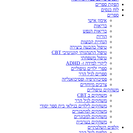
הפקת ספרים
לוח כנסים
ספרים
אימון אישי
בריאות
בריאות הנפש
הורות
הנחיית קבוצות
טיפול בהבעה ביצירה
טיפול התנהגותי קוגניטיבי CBT
טיפול משפחתי
ליקויי למידה ו- ADHD
ספרי ילדים טיפוליים
ספרים לגיל הרך
פסיכותרפיה ופסיכואנליזה
צרכים מיוחדים
משחקים טיפוליים
משחקים ב CBT
משחקים לגיל הרך
משחקים לילדים בגילאי בית ספר יסודי
משחקים למתבגרים
משחקים למבוגרים
משחקים בערבית
קלפים השלכתיים
קלפים לגיל הרך