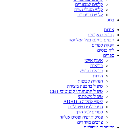
קלפים למבוגרים
קלפי מעגלי נשים
קלפים בערבית
בלוג
אודות
קורסים מקוונים
תכנים בחינם בצל המלחמה
הפקת ספרים
לוח כנסים
ספרים
אימון אישי
בריאות
בריאות הנפש
הורות
הנחיית קבוצות
טיפול בהבעה ביצירה
טיפול התנהגותי קוגניטיבי CBT
טיפול משפחתי
ליקויי למידה ו- ADHD
ספרי ילדים טיפוליים
ספרים לגיל הרך
פסיכותרפיה ופסיכואנליזה
צרכים מיוחדים
משחקים טיפוליים