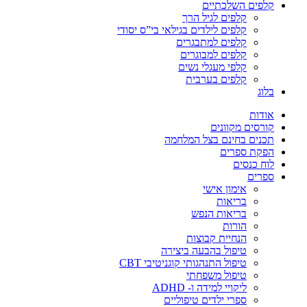
קלפים השלכתיים
קלפים לגיל הרך
קלפים לילדים בגילאי בי”ס יסודי
קלפים למתבגרים
קלפים למבוגרים
קלפי מעגלי נשים
קלפים בערבית
בלוג
אודות
קורסים מקוונים
תכנים בחינם בצל המלחמה
הפקת ספרים
לוח כנסים
ספרים
אימון אישי
בריאות
בריאות הנפש
הורות
הנחיית קבוצות
טיפול בהבעה ביצירה
טיפול התנהגותי קוגניטיבי CBT
טיפול משפחתי
ליקויי למידה ו- ADHD
ספרי ילדים טיפוליים