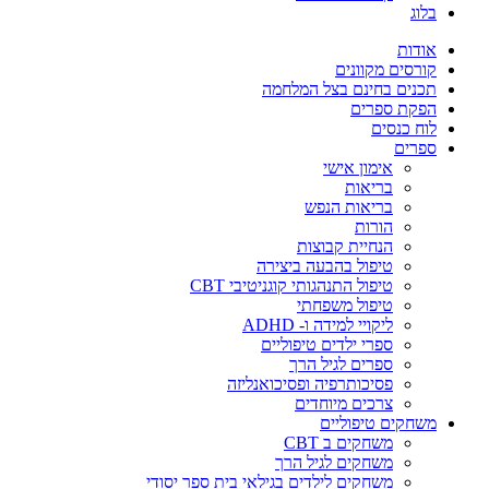
בלוג
אודות
קורסים מקוונים
תכנים בחינם בצל המלחמה
הפקת ספרים
לוח כנסים
ספרים
אימון אישי
בריאות
בריאות הנפש
הורות
הנחיית קבוצות
טיפול בהבעה ביצירה
טיפול התנהגותי קוגניטיבי CBT
טיפול משפחתי
ליקויי למידה ו- ADHD
ספרי ילדים טיפוליים
ספרים לגיל הרך
פסיכותרפיה ופסיכואנליזה
צרכים מיוחדים
משחקים טיפוליים
משחקים ב CBT
משחקים לגיל הרך
משחקים לילדים בגילאי בית ספר יסודי