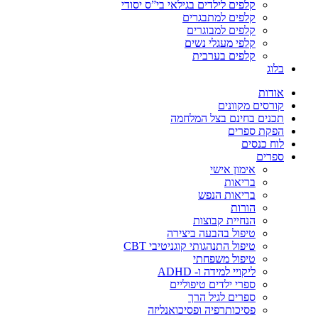
קלפים לילדים בגילאי בי”ס יסודי
קלפים למתבגרים
קלפים למבוגרים
קלפי מעגלי נשים
קלפים בערבית
בלוג
אודות
קורסים מקוונים
תכנים בחינם בצל המלחמה
הפקת ספרים
לוח כנסים
ספרים
אימון אישי
בריאות
בריאות הנפש
הורות
הנחיית קבוצות
טיפול בהבעה ביצירה
טיפול התנהגותי קוגניטיבי CBT
טיפול משפחתי
ליקויי למידה ו- ADHD
ספרי ילדים טיפוליים
ספרים לגיל הרך
פסיכותרפיה ופסיכואנליזה