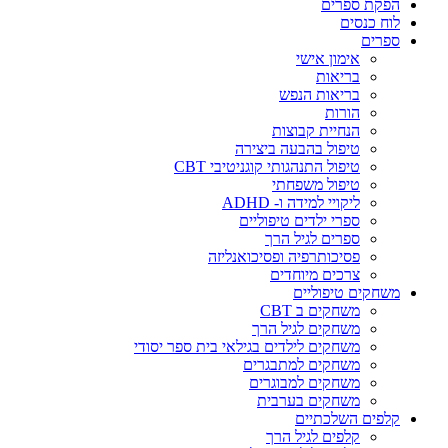
הפקת ספרים
לוח כנסים
ספרים
אימון אישי
בריאות
בריאות הנפש
הורות
הנחיית קבוצות
טיפול בהבעה ביצירה
טיפול התנהגותי קוגניטיבי CBT
טיפול משפחתי
ליקויי למידה ו- ADHD
ספרי ילדים טיפוליים
ספרים לגיל הרך
פסיכותרפיה ופסיכואנליזה
צרכים מיוחדים
משחקים טיפוליים
משחקים ב CBT
משחקים לגיל הרך
משחקים לילדים בגילאי בית ספר יסודי
משחקים למתבגרים
משחקים למבוגרים
משחקים בערבית
קלפים השלכתיים
קלפים לגיל הרך