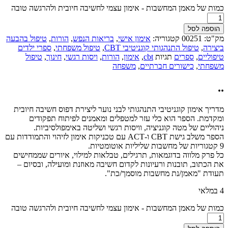
כמות של מאמן המחשבות - אימון עצמי לחשיבה חיובית ולהרגשה טובה
הוספה לסל
מק"ט:
00251
קטגוריה:
אימון אישי
,
בריאות הנפש
,
הורות
,
טיפול בהבעה
ביצירה
,
טיפול התנהגותי קוגניטיבי CBT
,
טיפול משפחתי
,
ספרי ילדים
טיפוליים
,
ספרים
תגיות
cbt
,
אימון
,
הורות
,
ויסות רגשי
,
חינוך
,
טיפול
משפחתי
,
כישורים חברתיים
,
משפחה
..
מדריך אימון קוגניטיבי התנהגותי לבני נוער ליצירת דפוס חשיבה חיובית
ומקדמת. הספר הוא כלי עזר למטפלים ומאמנים לפיתוח תפקודים
ניהוליים של מטה קוגניציה, וויסות רגשי ושליטה באימפולסיביות.
הספר משלב גישת CBT ו-ACT עם טכניקות אימון לזיהוי והתמודדות עם
9 קטגוריות של מחשבות שליליות אוטומטיות.
כל פרק מלווה בדוגמאות, תרגילים, טבלאות למילוי, איורים שממחישים
את הכתוב, תובנות ורעיונות לקדום חשיבה מאוזנת ומועילה, ובסיום –
תעודת "מאמן/נת מחשבות מוסמך/כת".
4 במלאי
כמות של מאמן המחשבות - אימון עצמי לחשיבה חיובית ולהרגשה טובה