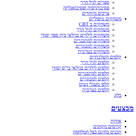
ספרים לגיל הרך
פסיכותרפיה ופסיכואנליזה
צרכים מיוחדים
משחקים טיפוליים
משחקים ב CBT
משחקים לגיל הרך
משחקים לילדים בגילאי בית ספר יסודי
משחקים למתבגרים
משחקים למבוגרים
משחקים בערבית
קלפים השלכתיים
קלפים לגיל הרך
קלפים לילדים בגילאי בי”ס יסודי
קלפים למתבגרים
קלפים למבוגרים
קלפי מעגלי נשים
קלפים בערבית
בלוג
מבצעים
אודות
קורסים מקוונים
תכנים בחינם בצל המלחמה