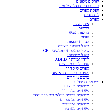
קורסים מקוונים
תכנים בחינם בצל המלחמה
הפקת ספרים
לוח כנסים
ספרים
אימון אישי
בריאות
בריאות הנפש
הורות
הנחיית קבוצות
טיפול בהבעה ביצירה
טיפול התנהגותי קוגניטיבי CBT
טיפול משפחתי
ליקויי למידה ו- ADHD
ספרי ילדים טיפוליים
ספרים לגיל הרך
פסיכותרפיה ופסיכואנליזה
צרכים מיוחדים
משחקים טיפוליים
משחקים ב CBT
משחקים לגיל הרך
משחקים לילדים בגילאי בית ספר יסודי
משחקים למתבגרים
משחקים למבוגרים
משחקים בערבית