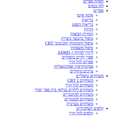
הפקת ספרים
לוח כנסים
ספרים
אימון אישי
בריאות
בריאות הנפש
הורות
הנחיית קבוצות
טיפול בהבעה ביצירה
טיפול התנהגותי קוגניטיבי CBT
טיפול משפחתי
ליקויי למידה ו- ADHD
ספרי ילדים טיפוליים
ספרים לגיל הרך
פסיכותרפיה ופסיכואנליזה
צרכים מיוחדים
משחקים טיפוליים
משחקים ב CBT
משחקים לגיל הרך
משחקים לילדים בגילאי בית ספר יסודי
משחקים למתבגרים
משחקים למבוגרים
משחקים בערבית
קלפים השלכתיים
קלפים לגיל הרך