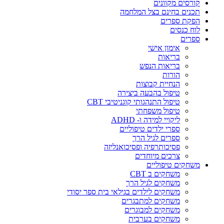
קורסים מקוונים
תכנים בחינם בצל המלחמה
הפקת ספרים
לוח כנסים
ספרים
אימון אישי
בריאות
בריאות הנפש
הורות
הנחיית קבוצות
טיפול בהבעה ביצירה
טיפול התנהגותי קוגניטיבי CBT
טיפול משפחתי
ליקויי למידה ו- ADHD
ספרי ילדים טיפוליים
ספרים לגיל הרך
פסיכותרפיה ופסיכואנליזה
צרכים מיוחדים
משחקים טיפוליים
משחקים ב CBT
משחקים לגיל הרך
משחקים לילדים בגילאי בית ספר יסודי
משחקים למתבגרים
משחקים למבוגרים
משחקים בערבית