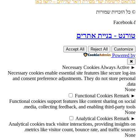
בהתאם לרשימת יעדי מסירת דואר שליחים – לחצו כאן
© כל הזכויות שמורות
Facebook-f
טורנט - בניית אתרים
Accept All
Reject All
Customize
Powered by
✖
Necessary Cookies
Always Active
►
Necessary cookies enable essential site features like secure log-ins
and consent preference adjustments. They do not store personal
data.
None
Functional Cookies
Remark
►
Functional cookies support features like content sharing on social
media, collecting feedback, and enabling third-party tools.
None
Analytical Cookies
Remark
►
Analytical cookies track visitor interactions, providing insights on
metrics like visitor count, bounce rate, and traffic sources.
None