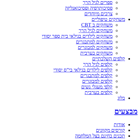
ספרים לגיל הרך
פסיכותרפיה ופסיכואנליזה
צרכים מיוחדים
משחקים טיפוליים
משחקים ב CBT
משחקים לגיל הרך
משחקים לילדים בגילאי בית ספר יסודי
משחקים למתבגרים
משחקים למבוגרים
משחקים בערבית
קלפים השלכתיים
קלפים לגיל הרך
קלפים לילדים בגילאי בי”ס יסודי
קלפים למתבגרים
קלפים למבוגרים
קלפי מעגלי נשים
קלפים בערבית
בלוג
מבצעים
אודות
קורסים מקוונים
תכנים בחינם בצל המלחמה