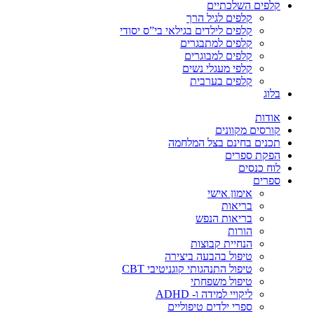
קלפים השלכתיים
קלפים לגיל הרך
קלפים לילדים בגילאי בי”ס יסודי
קלפים למתבגרים
קלפים למבוגרים
קלפי מעגלי נשים
קלפים בערבית
בלוג
אודות
קורסים מקוונים
תכנים בחינם בצל המלחמה
הפקת ספרים
לוח כנסים
ספרים
אימון אישי
בריאות
בריאות הנפש
הורות
הנחיית קבוצות
טיפול בהבעה ביצירה
טיפול התנהגותי קוגניטיבי CBT
טיפול משפחתי
ליקויי למידה ו- ADHD
ספרי ילדים טיפוליים