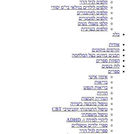
קלפים לגיל הרך
קלפים לילדים בגילאי בי”ס יסודי
קלפים למתבגרים
קלפים למבוגרים
קלפי מעגלי נשים
קלפים בערבית
בלוג
אודות
קורסים מקוונים
תכנים בחינם בצל המלחמה
הפקת ספרים
לוח כנסים
ספרים
אימון אישי
בריאות
בריאות הנפש
הורות
הנחיית קבוצות
טיפול בהבעה ביצירה
טיפול התנהגותי קוגניטיבי CBT
טיפול משפחתי
ליקויי למידה ו- ADHD
ספרי ילדים טיפוליים
ספרים לגיל הרך