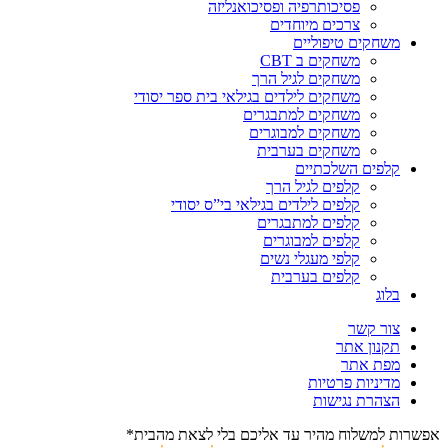
פסיכותרפיה ופסיכואנליזה
צרכים מיוחדים
משחקים טיפוליים
משחקים ב CBT
משחקים לגיל הרך
משחקים לילדים בגילאי בית ספר יסודי
משחקים למתבגרים
משחקים למבוגרים
משחקים בערבית
קלפים השלכתיים
קלפים לגיל הרך
קלפים לילדים בגילאי בי”ס יסודי
קלפים למתבגרים
קלפים למבוגרים
קלפי מעגלי נשים
קלפים בערבית
בלוג
צור קשר
תקנון אתר
מפת אתר
מדיניות פרטיות
הצהרת נגישות
אפשרות למשלוח מהיר עד אליכם בלי לצאת מהבית*