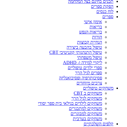
תכנים בחינם בצל המלחמה
הפקת ספרים
לוח כנסים
ספרים
אימון אישי
בריאות
בריאות הנפש
הורות
הנחיית קבוצות
טיפול בהבעה ביצירה
טיפול התנהגותי קוגניטיבי CBT
טיפול משפחתי
ליקויי למידה ו- ADHD
ספרי ילדים טיפוליים
ספרים לגיל הרך
פסיכותרפיה ופסיכואנליזה
צרכים מיוחדים
משחקים טיפוליים
משחקים ב CBT
משחקים לגיל הרך
משחקים לילדים בגילאי בית ספר יסודי
משחקים למתבגרים
משחקים למבוגרים
משחקים בערבית
קלפים השלכתיים