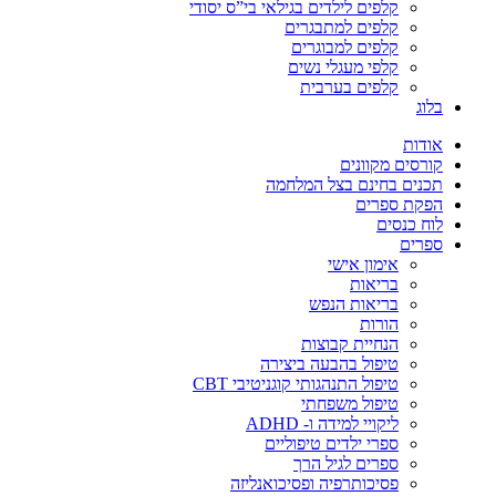
קלפים לילדים בגילאי בי”ס יסודי
קלפים למתבגרים
קלפים למבוגרים
קלפי מעגלי נשים
קלפים בערבית
בלוג
אודות
קורסים מקוונים
תכנים בחינם בצל המלחמה
הפקת ספרים
לוח כנסים
ספרים
אימון אישי
בריאות
בריאות הנפש
הורות
הנחיית קבוצות
טיפול בהבעה ביצירה
טיפול התנהגותי קוגניטיבי CBT
טיפול משפחתי
ליקויי למידה ו- ADHD
ספרי ילדים טיפוליים
ספרים לגיל הרך
פסיכותרפיה ופסיכואנליזה