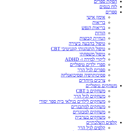
הפקת ספרים
לוח כנסים
ספרים
אימון אישי
בריאות
בריאות הנפש
הורות
הנחיית קבוצות
טיפול בהבעה ביצירה
טיפול התנהגותי קוגניטיבי CBT
טיפול משפחתי
ליקויי למידה ו- ADHD
ספרי ילדים טיפוליים
ספרים לגיל הרך
פסיכותרפיה ופסיכואנליזה
צרכים מיוחדים
משחקים טיפוליים
משחקים ב CBT
משחקים לגיל הרך
משחקים לילדים בגילאי בית ספר יסודי
משחקים למתבגרים
משחקים למבוגרים
משחקים בערבית
קלפים השלכתיים
קלפים לגיל הרך