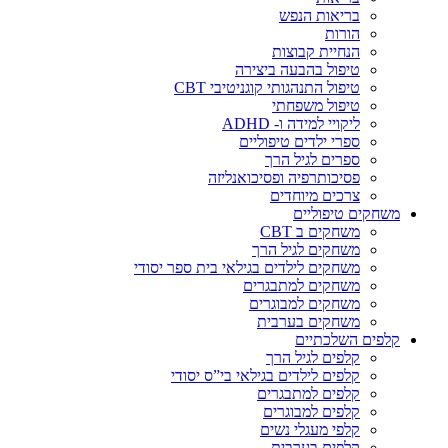
בריאות הנפש
הורות
הנחיית קבוצות
טיפול בהבעה ביצירה
טיפול התנהגותי קוגניטיבי CBT
טיפול משפחתי
ליקויי למידה ו- ADHD
ספרי ילדים טיפוליים
ספרים לגיל הרך
פסיכותרפיה ופסיכואנליזה
צרכים מיוחדים
משחקים טיפוליים
משחקים ב CBT
משחקים לגיל הרך
משחקים לילדים בגילאי בית ספר יסודי
משחקים למתבגרים
משחקים למבוגרים
משחקים בערבית
קלפים השלכתיים
קלפים לגיל הרך
קלפים לילדים בגילאי בי”ס יסודי
קלפים למתבגרים
קלפים למבוגרים
קלפי מעגלי נשים
קלפים בערבית