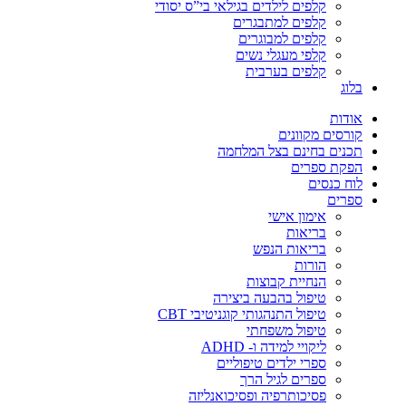
קלפים לילדים בגילאי בי”ס יסודי
קלפים למתבגרים
קלפים למבוגרים
קלפי מעגלי נשים
קלפים בערבית
בלוג
אודות
קורסים מקוונים
תכנים בחינם בצל המלחמה
הפקת ספרים
לוח כנסים
ספרים
אימון אישי
בריאות
בריאות הנפש
הורות
הנחיית קבוצות
טיפול בהבעה ביצירה
טיפול התנהגותי קוגניטיבי CBT
טיפול משפחתי
ליקויי למידה ו- ADHD
ספרי ילדים טיפוליים
ספרים לגיל הרך
פסיכותרפיה ופסיכואנליזה