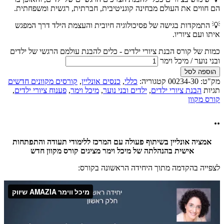
הם חווים את העולם מבחינה קוגניטיבית, חברתית, רגשית ומשפחתית.
💡
התמקדות בגישה של פסיכולוגיה חיובית והעצמת הילד דרך המפגש
איתו ועם ציוריו.
כמות של קורס הבנת ציורי ילדים - כלים להבנת עולמם הרגשי של ילדים
ובני נוער / מיכל וימר
הוספה לסל
מק"ט:
00234-30
קטגוריה:
כללי
,
כנסים אונליין
,
קורסים מקוונים חדשים
תגיות
הבנת ציורי ילדים
,
ילדים ובני נוער
,
מיכל וימר
,
פענוח ציורי ילדים
,
קורס מקוון
..
אמציה אונליין בשיתוף פעולה עם המרכז ללימודי תעודה והתפתחות
אישית בהנהלתה של מיכל וימר
מציגים קורס מקוון חדש
לצפייה בהקדמה מתוך היחידה הראשונה בקורס: