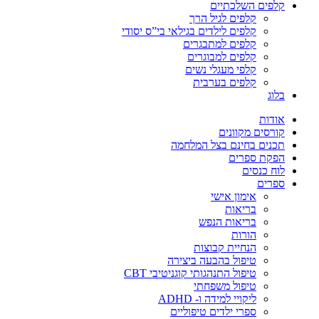
קלפים השלכתיים
קלפים לגיל הרך
קלפים לילדים בגילאי בי”ס יסודי
קלפים למתבגרים
קלפים למבוגרים
קלפי מעגלי נשים
קלפים בערבית
בלוג
אודות
קורסים מקוונים
תכנים בחינם בצל המלחמה
הפקת ספרים
לוח כנסים
ספרים
אימון אישי
בריאות
בריאות הנפש
הורות
הנחיית קבוצות
טיפול בהבעה ביצירה
טיפול התנהגותי קוגניטיבי CBT
טיפול משפחתי
ליקויי למידה ו- ADHD
ספרי ילדים טיפוליים