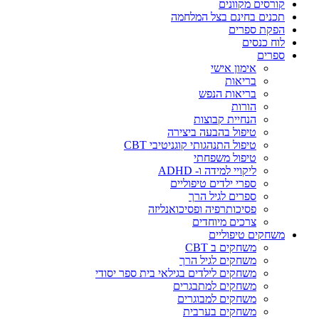
קורסים מקוונים
תכנים בחינם בצל המלחמה
הפקת ספרים
לוח כנסים
ספרים
אימון אישי
בריאות
בריאות הנפש
הורות
הנחיית קבוצות
טיפול בהבעה ביצירה
טיפול התנהגותי קוגניטיבי CBT
טיפול משפחתי
ליקויי למידה ו- ADHD
ספרי ילדים טיפוליים
ספרים לגיל הרך
פסיכותרפיה ופסיכואנליזה
צרכים מיוחדים
משחקים טיפוליים
משחקים ב CBT
משחקים לגיל הרך
משחקים לילדים בגילאי בית ספר יסודי
משחקים למתבגרים
משחקים למבוגרים
משחקים בערבית