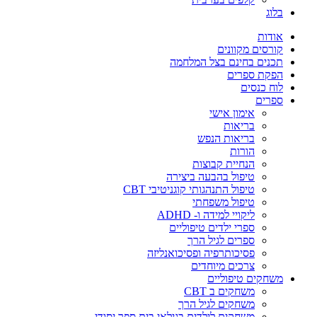
בלוג
אודות
קורסים מקוונים
תכנים בחינם בצל המלחמה
הפקת ספרים
לוח כנסים
ספרים
אימון אישי
בריאות
בריאות הנפש
הורות
הנחיית קבוצות
טיפול בהבעה ביצירה
טיפול התנהגותי קוגניטיבי CBT
טיפול משפחתי
ליקויי למידה ו- ADHD
ספרי ילדים טיפוליים
ספרים לגיל הרך
פסיכותרפיה ופסיכואנליזה
צרכים מיוחדים
משחקים טיפוליים
משחקים ב CBT
משחקים לגיל הרך
משחקים לילדים בגילאי בית ספר יסודי