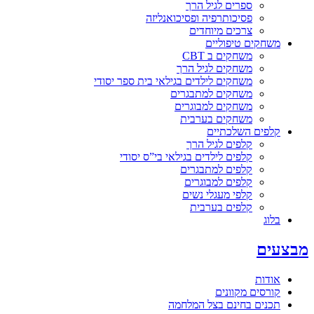
ספרים לגיל הרך
פסיכותרפיה ופסיכואנליזה
צרכים מיוחדים
משחקים טיפוליים
משחקים ב CBT
משחקים לגיל הרך
משחקים לילדים בגילאי בית ספר יסודי
משחקים למתבגרים
משחקים למבוגרים
משחקים בערבית
קלפים השלכתיים
קלפים לגיל הרך
קלפים לילדים בגילאי בי”ס יסודי
קלפים למתבגרים
קלפים למבוגרים
קלפי מעגלי נשים
קלפים בערבית
בלוג
מבצעים
אודות
קורסים מקוונים
תכנים בחינם בצל המלחמה