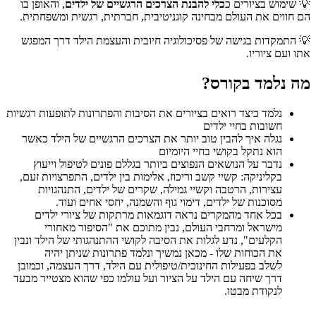
💡
שימוש בציורים כ
כלי להבנת הצרכים הרגשיים של ילדים
, והאופן בו
הם חווים את העולם מבחינה קוגניטיבית, חברתית, רגשית ומשפחתית.
💡
התמקדות בגישה של פסיכולוגיה חיובית והעצמת הילד דרך המפגש
אתו ועם ציוריו.
מה נלמד בקורס?
נלמד כיצד רואים בציורים את הסיבות והפתרונות לתופעות רגשיות
חשובות בחיי ילדים
נגלה איך להבין טוב יותר את הצרכים הרגשיים של הילד כאשר
הוא נתקל בקושי בחיי היומיום
נדבר על הנושאים הנפוצים ביותר בגללם פונים לטיפול וייעוץ
בקליניקה: קשיי קשב וריכוז, אלימות בין ילדים, התפרצויות זעם,
עצירות, הרטבה וקשיי גמילה, שקרים של ילדים, התנהגויות
מסוכנות של ילדים, דימוי גוף והשמנה, יחסי אחים ועוד.
בכל אחד מהמקרים נראה דוגמאות מרתקות של ציורי ילדים
מישראל ומרחבי העולם, נבין מתוכם את "הסיפור מאחורי
הקלעים", נדע לגלות את הסיבה לקושי ההתנהגותי של הילד ונבין
את הכוחות שלו - מכאן נמשיך ונלמד פתרונות שניתן יהיה
לשלב בפעילות החינוכית/טיפולית עם הילד, דרך העצמה, וכמובן
דרך שיחה עם הילד על הציור ועל עולמו כפי שהוא מצטייר מבעד
לנקודת מבטו.