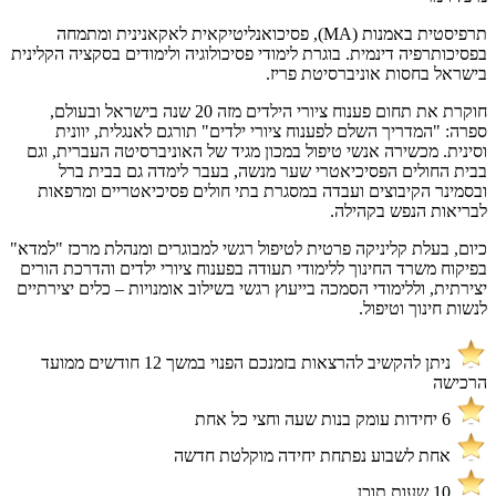
תרפיסטית באמנות (MA), פסיכואנליטיקאית לאקאנינית ומתמחה
בפסיכותרפיה דינמית. בוגרת לימודי פסיכולוגיה ולימודים בסקציה הקלינית
בישראל בחסות אוניברסיטת פריז.
חוקרת את תחום פענוח ציורי הילדים מזה 20 שנה בישראל ובעולם,
ספרה: "המדריך השלם לפענוח ציורי ילדים" תורגם לאנגלית, יוונית
וסינית. מכשירה אנשי טיפול במכון מגיד של האוניברסיטה העברית, וגם
בבית החולים הפסיכיאטרי שער מנשה, בעבר לימדה גם בבית ברל
ובסמינר הקיבוצים ועבדה במסגרת בתי חולים פסיכיאטריים ומרפאות
לבריאות הנפש בקהילה.
כיום, בעלת קליניקה פרטית לטיפול רגשי למבוגרים ומנהלת מרכז "למדא"
בפיקוח משרד החינוך ללימודי תעודה בפענוח ציורי ילדים והדרכת הורים
יצירתית, וללימודי הסמכה בייעוץ רגשי בשילוב אומנויות – כלים יצירתיים
לנשות חינוך וטיפול.
ניתן להקשיב להרצאות בזמנכם הפנוי במשך 12 חודשים ממועד
הרכישה
6 יחידות עומק בנות שעה וחצי כל אחת
אחת לשבוע נפתחת יחידה מוקלטת חדשה
10 שעות תוכן