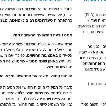
לתפקוד הויסות החושי חשיבות רבה והשפעה 
אוטיזם (ASD), קשיי קשב וריכוז והיפראקטיביות (ADHD), לקויות למידה (SLD),
ילדים, על אופיים, אישיותם והתנהגותם. הוא ב
התנהגות ועוד –
בהתפתחות
סינדרומים רבים כ-ASD, SLD, ADHD ועוד.
רים רבים מודאגים
וששים ההורים
ממה נובעת ההשפעה החשובה הזו?
התחושה
– היא בעלת חשיבות עצומה:
ערוצי 
, ונבין מהי
החיוני של מוחנו לעולם שסביבנו, ולגוּףּ שלנו.
כל
(
NDFA
)
– שבה
על-ידינו באמצעות החושים.
לפיכך, אם מישהו
יים, נעשה
בירור
עת,
וחש באופן שונה ממני – עולמו שונה מעול
התפתחותית
כזו
יהיו שונות משלי.
א בסימפטום
הויסות החושי משנה את התחושה, ומכאן הש
התנסויות)
נדבר על
תפקידי הויסות החושי
ועל הסיבות שע
לקרות
לתינוק עם ויסות חושי בלתי-יעיל
: מה
ומה
הקשיים שהוריו
עלולים לחוות בגידולו.
כזי וחשוב מאד
נבין איך משפיע ליקוי בויסות החושי על התפת