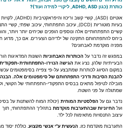
כותרת (כגון ADHD, ASD,
ליקויי למידה ועוד)?
בעיות מוטוריות (DCD), עיכוב התפתחותי, עיכוב שפתי, קשיי 
קשיים התפתחותיים אלה ונוספים הופכים שכיחים יותר ויותר, והו
ביחס להתפתחותם התקינה של ילדיהם הצעירים. אם כך, מדוע ח
מפניה מוקדמת לאבחונים?
במפגש זה נדבר על
הכותרות האבחוניות
השונות המדאיגות הורים
הבעייתיות שלהן. נציג את
הגישה הנוירו-התפתחותית-תפקודית
במקום הסיווג לכותרות שמתבצע על-פי צפייה בסימפטומים עכשוו
להבנת הסיבות ודרכי התפתחותם של סימפטומים אלה
.
הבנה 
מובילה לטיפול מתאים
בבסיס
התפקודי-התפתחותי של הקושי, ול
שמתגלה על פני השטח.
נדבר גם על
הפלסטיות המוחית
(יכולת המוח להשתנות על בסיס 
ועל
החיוניות שבהתערבות מוקדמת
בתהליך ההתפתחותי, תוך
עיצוב
התנסויות
מתאימות לכל ילד.
התערבות מוקדמת כזו,
הנעשית ע"י אנשי מקצוע
,
כוללת יסוד מר