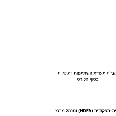
בלת
תעודת השתתפות
דיגיטלית
בסוף הקורס
רמי כץ, פסיכולוג התפתחותי בכיר, הוא מפתח הגישה הנוירו-התפתחותית-תפקודית (NDFA) ומנהל מרכז