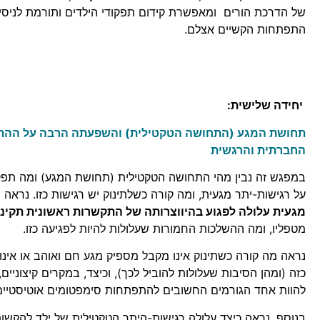
של הדרכת הורים ומאפשרת קידום תפקודי הילדים ותורמת לניסיו
התפתחות הקשיים אצלם.
יחידה שלישית:
תחושת המגע (התחושה הטקטילית) והשפעתה הרבה על ההת
החברתית והרגשית
במפגש זה נבין מהי התחושה הטקטילית (תחושת המגע) ומה תפקיד
על רגישות-יתר מגעית, ומה קורה כשלתינוק יש רגישות כזו. נראה
מ
מגעית עלולה לפגוע בהיווצרותה של התקשרות ראשונית תקינ
מטפליו, ומה ההשלכות החמורות שעלולות להיות לפגיעה כזו.
נראה מה קורה כשתינוק אינו מקבל מספיק מגע חם ואוהב או אינו
כזה (ומהן הסיבות שעלולות להוביל לכך), וכיצד, במקרים קיצוניים,
להוות אחד הגורמים החשובים להתפתחות סימפטומים אוטיסטיים
בנוסף, נראה כיצד עלולה רגישות-היתר הטקטילית של ילד להקשות