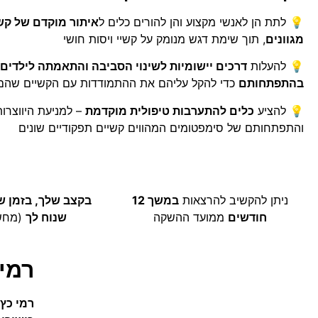
💡 לתת הן לאנשי מקצוע והן להורים כלים ל
איתור מוקדם של קש
מגוונים
, תוך שימת דגש מנומק על קשיי ויסות חושי
💡 להעלות
דרכים יישומיות לשינוי הסביבה והתאמתה לילדים
בהתפתחותם
כדי
להקל עליהם את ההתמודדות עם הקשיים שהם 
💡 להציע
כלים להתערבות טיפולית מוקדמת
– למניעת היווצרו
והתפתחותם של סימפטומים המהווים קשיים תפקודיים שונים
ניתן להקשיב להרצאות
במשך 12
בקצב שלך, בזמן ש
חודשים
ממועד ההשקה
שנוח לך
(מחשב
רמי 