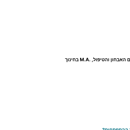
סמנכ"לית מרכז כישורי למידה, מנהלת תחום ההכשרה המקצועית ותחום האבחון והטיפול, .M.A בחינוך
ך ההתפתחות?