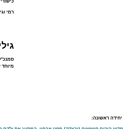
כישורי 
רמי וג
גילי
מיוחד 
מבנה הקור
יחידה ראשונה:
מדוע הורים חוששים (ובצדק) מפני אבחון, המתייג את ילדם הצע