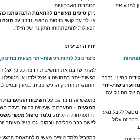
ן למנוע את
הכותרות האבחוניות.
ניתן
טיפים מעשיים להתאמת התנהגותנו כהו
או ילד עם קושי בויסות החושי. נדבר על
הזנה
ו
הפעולות להתפתחותו התקינה של הילד.
יחידה רביעית:
פתחות
כיצד נוכל לזהות רגישות-יתר מגעית בתינוק,
לאחר שהבנו את החשיבות הרבה כל כך של התח
יה בחיינו. נדבר
רגישות-יתר בתחושה זו אצל ילדנו או מטופלנו
דוע רגישות-יתר
והתנהגות התינוק הרגיש בבית, במעון ובטיפול.
ה
של התינוק עם
במפגש זה נדבר גם על
חשיבות ההתערבות ה
המגעית
– התערבות שעשויה להיות בעלת הש
 מסוגל לקבל מגע
ההתפתחות התקינה.
נ
למד טיפול מעשי משמע
 דבר זה עלול
ליישם כבר מהלידה (וכמובן גם בגיל מאוחר יות
.
במקביל נלמד
טיפים מעשיים להתאמת המגע לת
 ביותר