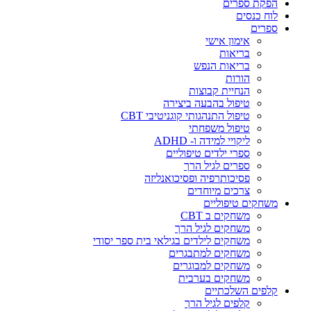
הפקת ספרים
לוח כנסים
ספרים
אימון אישי
בריאות
בריאות הנפש
הורות
הנחיית קבוצות
טיפול בהבעה ביצירה
טיפול התנהגותי קוגניטיבי CBT
טיפול משפחתי
ליקויי למידה ו- ADHD
ספרי ילדים טיפוליים
ספרים לגיל הרך
פסיכותרפיה ופסיכואנליזה
צרכים מיוחדים
משחקים טיפוליים
משחקים ב CBT
משחקים לגיל הרך
משחקים לילדים בגילאי בית ספר יסודי
משחקים למתבגרים
משחקים למבוגרים
משחקים בערבית
קלפים השלכתיים
קלפים לגיל הרך