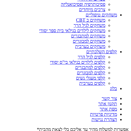
פסיכותרפיה ופסיכואנליזה
צרכים מיוחדים
משחקים טיפוליים
משחקים ב CBT
משחקים לגיל הרך
משחקים לילדים בגילאי בית ספר יסודי
משחקים למתבגרים
משחקים למבוגרים
משחקים בערבית
קלפים השלכתיים
קלפים לגיל הרך
קלפים לילדים בגילאי בי”ס יסודי
קלפים למתבגרים
קלפים למבוגרים
קלפי מעגלי נשים
קלפים בערבית
בלוג
צור קשר
תקנון אתר
מפת אתר
מדיניות פרטיות
הצהרת נגישות
אפשרות למשלוח מהיר עד אליכם בלי לצאת מהבית*