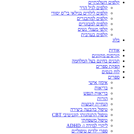
קלפים השלכתיים
קלפים לגיל הרך
קלפים לילדים בגילאי בי”ס יסודי
קלפים למתבגרים
קלפים למבוגרים
קלפי מעגלי נשים
קלפים בערבית
בלוג
אודות
קורסים מקוונים
תכנים בחינם בצל המלחמה
הפקת ספרים
לוח כנסים
ספרים
אימון אישי
בריאות
בריאות הנפש
הורות
הנחיית קבוצות
טיפול בהבעה ביצירה
טיפול התנהגותי קוגניטיבי CBT
טיפול משפחתי
ליקויי למידה ו- ADHD
ספרי ילדים טיפוליים