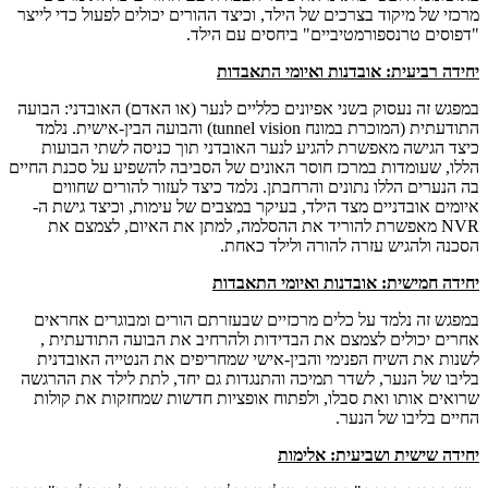
מרכזי של מיקוד בצרכים של הילד, וכיצד ההורים יכולים לפעול כדי לייצר
"דפוסים טרנספורמטיביים" ביחסים עם הילד.
יחידה רביעית
: אובדנות ואיומי התאבדות
במפגש זה נעסוק בשני אפיונים כלליים לנער (או האדם) האובדני: הבועה
התודעתית (המוכרת במונח
tunnel vision
) והבועה הבין-אישית. נלמד
כיצד הגישה מאפשרת להגיע לנער האובדני תוך כניסה לשתי הבועות
הללו, שעומדות במרכז חוסר האונים של הסביבה להשפיע על סכנת החיים
בה הנערים הללו נתונים והרחבתן. נלמד כיצד לעזור להורים שחווים
איומים אובדניים מצד הילד, בעיקר במצבים של עימות, וכיצד גישת ה-
NVR
מאפשרת להוריד את ההסלמה, למתן את האיום, לצמצם את
הסכנה ולהגיש עזרה להורה ולילד כאחת.
יחידה חמישית
: אובדנות ואיומי התאבדות
במפגש זה נלמד על כלים מרכזיים שבעזרתם הורים ומבוגרים אחראים
אחרים יכולים לצמצם את הבדידות ולהרחיב את הבועה התודעתית ,
לשנות את השיח הפנימי והבין-אישי שמחריפים את הנטייה האובדנית
בליבו של הנער, לשדר תמיכה והתנגדות גם יחד, לתת לילד את ההרגשה
שרואים אותו ואת סבלו, ולפתוח אופציות חדשות שמחזקות את קולות
החיים בליבו של הנער.
יחידה שישית ושביעית
: אלימות