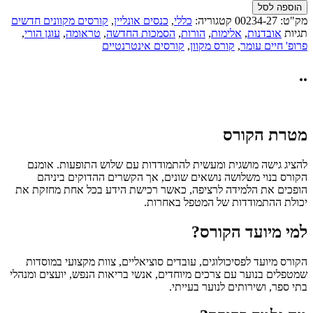
הוספה לסל
מק"ט:
00234-27
קטגוריה:
כללי
,
כנסים אונליין
,
קורסים מקוונים חדשים
תגיות
אובדנות
,
אלימות
,
הורות
,
הסמכות החדשה
,
טראומה
,
עוגן הורי
,
פרופ' חיים עומר
,
קורס מקוון
,
קורסים אינטרנטיים
..
מטרת הקורס
להציג גישה מושגית ומעשית להתמודדות עם שלוש התופעות.
אומנם
הקורס בנוי משלושה נושאים שונים, אך הקשרים ההדוקים ביניהם
הופכים את הלמידה לרציפה, כאשר רכישת הידע בכל אחת מחזקת את
יכולת ההתמודדות של המטפל באחרות.
למי מיועד הקורס?
הקורס מיועד לפסיכולוגים, עובדים סוציאליים, צוות מקצועי במוסדות
שמטפלים בנוער עם צרכים מיוחדים, אנשי בריאות הנפש, יועצים ומנהלי
בתי ספר, ושירותים לנוער בעייתי.