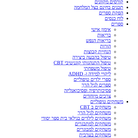
קורסים מקוונים
תכנים בחינם בצל המלחמה
הפקת ספרים
לוח כנסים
ספרים
אימון אישי
בריאות
בריאות הנפש
הורות
הנחיית קבוצות
טיפול בהבעה ביצירה
טיפול התנהגותי קוגניטיבי CBT
טיפול משפחתי
ליקויי למידה ו- ADHD
ספרי ילדים טיפוליים
ספרים לגיל הרך
פסיכותרפיה ופסיכואנליזה
צרכים מיוחדים
משחקים טיפוליים
משחקים ב CBT
משחקים לגיל הרך
משחקים לילדים בגילאי בית ספר יסודי
משחקים למתבגרים
משחקים למבוגרים
משחקים בערבית