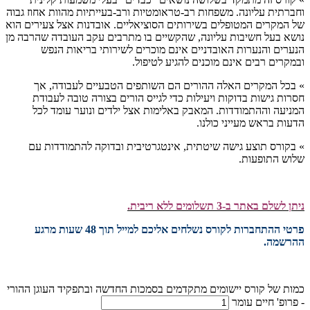
וחברתית עליונה.
משפחות רב-טראומטיות ורב-בעייתיות מהוות אחוז גבוה
של המקרים המטופלים בשירותים הסוציאליים. אובדנות אצל צעירים הוא
נושא בעל חשיבות עליונה, שהקשיים בו מתרבים עקב העובדה שהרבה מן
הנערים והנערות האובדניים אינם מוכרים לשירותי בריאות הנפש
ובמקרים רבים אינם מוכנים להגיע לטיפול.
»
בכל המקרים האלה ההורים הם השותפים הטבעיים לעבודה, אך
חסרות גישות בדוקות ויעילות כדי לגייס הורים בצורה טובה לעבודת
המניעה וההתמודדות. המאבק באלימות אצל ילדים ונוער עומד לכל
הדעות בראש מעייני כולנו.
» בקורס תוצע גישה שיטתית, אינטגרטיבית ובדוקה להתמודדות עם
שלוש התופעות.
ניתן לשלם באתר ב-3 תשלומים ללא ריבית.
פרטי ההתחברות לקורס נשלחים אליכם למייל תוך 48 שעות מרגע
ההרשמה.
כמות של קורס יישומים מתקדמים בסמכות החדשה ובתפקיד העוגן ההורי
- פרופ' חיים עומר