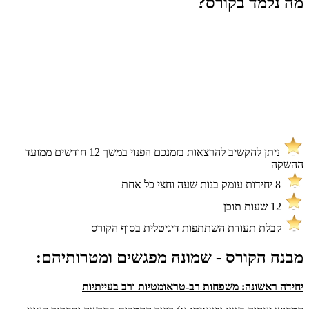
מה נלמד בקורס?
💡 הקורס מקנה מיומנויות שיטתיות לגיוס הורים ומבוגרים אחראים
אחרים (מורים, אנשי קהילה, צוותי מוסדות)
לזהות, למנוע ולהתערב
בשלושת התחומים הללו.
💡
אחת ההתפתחויות המרכזיות בתורת ה-NVR (זהו הכינוי בו הגישה
שלנו מוכרת בעולם) נוגעת דווקא לתחום הטראומה,
שהוא מרכזי לשלוש
האוכלוסיות המטופלות בקורס הנוכחי.
ניתן להקשיב להרצאות בזמנכם הפנוי במשך 12 חודשים ממועד
ההשקה
8 יחידות עומק בנות שעה וחצי כל אחת
12 שעות תוכן
קבלת תעודת השתתפות דיגיטלית בסוף הקורס
מבנה הקורס - שמונה מפגשים ומטרותיהם:
יחידה ראשונה
: משפחות רב-טראומטיות ורב בעייתיות