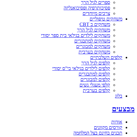
ספרים לגיל הרך
פסיכותרפיה ופסיכואנליזה
צרכים מיוחדים
משחקים טיפוליים
משחקים ב CBT
משחקים לגיל הרך
משחקים לילדים בגילאי בית ספר יסודי
משחקים למתבגרים
משחקים למבוגרים
משחקים בערבית
קלפים השלכתיים
קלפים לגיל הרך
קלפים לילדים בגילאי בי”ס יסודי
קלפים למתבגרים
קלפים למבוגרים
קלפי מעגלי נשים
קלפים בערבית
בלוג
מבצעים
אודות
קורסים מקוונים
תכנים בחינם בצל המלחמה