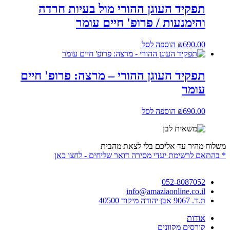
תפקיד העוגן ההורי מול בעיות חרדה
והימנעות / פרופ' חיים עומר
690.00
₪
הוספה לסל
תפקיד העוגן ההורי – מרצה: פרופ' חיים
עומר
690.00
₪
הוספה לסל
משלוח מהיר עד אליכם בלי לצאת מהבית
* בהתאם לרשימת יעדי מסירה דואר שליחים - לחצו כאן
052-8087052
info@amaziaonline.co.il
ת.ד. 9067 אבן יהודה מיקוד 40500
אודות
קורסים מקוונים