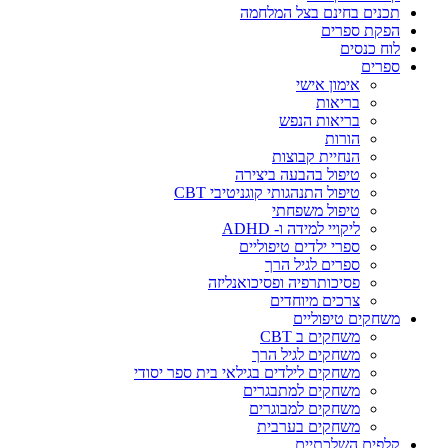
תכנים בחינם בצל המלחמה
הפקת ספרים
לוח כנסים
ספרים
אימון אישי
בריאות
בריאות הנפש
הורות
הנחיית קבוצות
טיפול בהבעה ביצירה
טיפול התנהגותי קוגניטיבי CBT
טיפול משפחתי
ליקויי למידה ו- ADHD
ספרי ילדים טיפוליים
ספרים לגיל הרך
פסיכותרפיה ופסיכואנליזה
צרכים מיוחדים
משחקים טיפוליים
משחקים ב CBT
משחקים לגיל הרך
משחקים לילדים בגילאי בית ספר יסודי
משחקים למתבגרים
משחקים למבוגרים
משחקים בערבית
קלפים השלכתיים