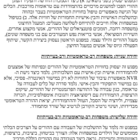
המפגש יעסוק בשני נושאים: א) כיצד הסמכות החדשה ותפקיד העוגן
ההורי הפכו למושגים מרכזיים בהתמודדות עם טראומות מורכבות. הכלים
של הגישה מאפשרים טיפול בחוויות הטראומטיות בעבר ובהווה
ובהשלכות האישיות והבין-אישיות החמורות של חוויות אלה. ב) בטיפול
במשפחות אלה חייבים להתייחס לשלושה מעגלים: המעגל החיצוני
(משפחה רחבה, תומכים פוטנציאלים של ההורים, אנשי מקצוע אחרים,
השירות הסוציאלי, אנשי בריאות נפש המעורבים עם בני משפחה שונים),
מעגל ההורים והילד עצמו. במפגש הראשון נעסוק ביצירת הקשר, שיתוף
הפעולה וגיוס של אנשים במעגל החיצון.
יחידה שנייה
: משפחות רב-טראומטיות ורב-בעייתיות
מפגש זה יעסוק בחוויות הטראומטיות של ההורים ובפיתוח של אמצעים
להתמודדות אישית ובין-אישית עם השלכותיהן. נלמד כיצד גישת ה-
NVR
מאפשרת עיבוד של החוויות לא רק במישור האינטרה- פסיכי, אלא
גם במישור התפקודי והבין-אישי. נלמד סדרה של כלים לעבודה על
טראומה, כגון עבודה על התודעה הפרגמנטרית של ההורים, שיקום
הרציפות, התמודדות עם דיסוציאציה ותגובות אימפולסיביות, הכרזה
עצמית, ולידציה של הסבל, העוול וההתמודדות, יציאת ההורה הטראומטי
מבדידותו, ושינוי נרטיב הקורבן לנרטיב של שורד ומתמודד.
יחידה שלישית
: משפחות רב-טראומטיות ורב-בעייתיות
במפגש זה נלמד על ההשלכות של העבודה עם ההורים על הצרכים הבלתי
ממומשים של הילדים במשפחות אלה: הצורך בביטחון, ביציבות, ברציפות,
באוטונומיה ובשייכות. נראה כיצד העבודה עם ההורים כוללת מרכיב