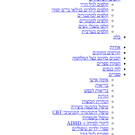
קלפים לגיל הרך
קלפים לילדים בגילאי בי”ס יסודי
קלפים למתבגרים
קלפים למבוגרים
קלפי מעגלי נשים
קלפים בערבית
בלוג
אודות
קורסים מקוונים
תכנים בחינם בצל המלחמה
הפקת ספרים
לוח כנסים
ספרים
אימון אישי
בריאות
בריאות הנפש
הורות
הנחיית קבוצות
טיפול בהבעה ביצירה
טיפול התנהגותי קוגניטיבי CBT
טיפול משפחתי
ליקויי למידה ו- ADHD
ספרי ילדים טיפוליים
ספרים לגיל הרך