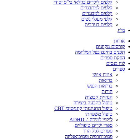
קלפים לילדים בגילאי בי”ס יסודי
קלפים למתבגרים
קלפים למבוגרים
קלפי מעגלי נשים
קלפים בערבית
בלוג
אודות
קורסים מקוונים
תכנים בחינם בצל המלחמה
הפקת ספרים
לוח כנסים
ספרים
אימון אישי
בריאות
בריאות הנפש
הורות
הנחיית קבוצות
טיפול בהבעה ביצירה
טיפול התנהגותי קוגניטיבי CBT
טיפול משפחתי
ליקויי למידה ו- ADHD
ספרי ילדים טיפוליים
ספרים לגיל הרך
פסיכותרפיה ופסיכואנליזה