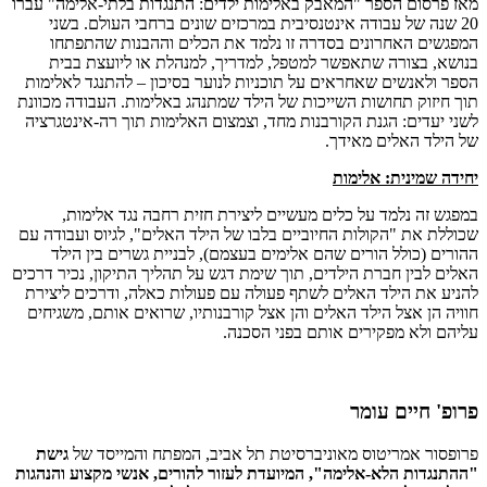
מאז פרסום הספר "המאבק באלימות ילדים: התנגדות בלתי-אלימה" עברו
20 שנה של עבודה אינטנסיבית במרכזים שונים ברחבי העולם. בשני
המפגשים האחרונים בסדרה זו נלמד את הכלים וההבנות שהתפתחו
בנושא, בצורה שתאפשר למטפל, למדריך, למנהלת או ליועצת בבית
הספר ולאנשים שאחראים על תוכניות לנוער בסיכון – להתנגד לאלימות
תוך חיזוק תחושות השייכות של הילד שמתנהג באלימות. העבודה מכוונת
לשני יעדים: הגנת הקורבנות מחד, וצמצום האלימות תוך רה-אינטגרציה
של הילד האלים מאידך.
יחידה שמינית
: אלימות
במפגש זה נלמד על כלים מעשיים ליצירת חזית רחבה נגד אלימות,
שכוללת את "הקולות החיוביים בלבו של הילד האלים", לגיוס ועבודה עם
ההורים (כולל הורים שהם אלימים בעצמם), לבניית גשרים בין הילד
האלים לבין חברת הילדים, תוך שימת דגש על תהליך התיקון, נכיר דרכים
להניע את הילד האלים לשתף פעולה עם פעולות כאלה, ודרכים ליצירת
חוויה הן אצל הילד האלים והן אצל קורבנותיו, שרואים אותם, משגיחים
עליהם ולא מפקירים אותם בפני הסכנה.
פרופ' חיים עומר
פרופסור אמריטוס מאוניברסיטת תל אביב, המפתח והמייסד של
גישת
"ההתנגדות הלא-אלימה", המיועדת לעזור להורים, אנשי מקצוע והנהגות