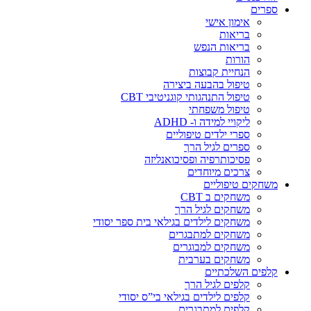
ספרים
אימון אישי
בריאות
בריאות הנפש
הורות
הנחיית קבוצות
טיפול בהבעה ביצירה
טיפול התנהגותי קוגניטיבי CBT
טיפול משפחתי
ליקויי למידה ו- ADHD
ספרי ילדים טיפוליים
ספרים לגיל הרך
פסיכותרפיה ופסיכואנליזה
צרכים מיוחדים
משחקים טיפוליים
משחקים ב CBT
משחקים לגיל הרך
משחקים לילדים בגילאי בית ספר יסודי
משחקים למתבגרים
משחקים למבוגרים
משחקים בערבית
קלפים השלכתיים
קלפים לגיל הרך
קלפים לילדים בגילאי בי”ס יסודי
קלפים למתבגרים