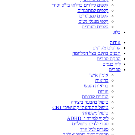
קלפים לילדים בגילאי בי”ס יסודי
קלפים למתבגרים
קלפים למבוגרים
קלפי מעגלי נשים
קלפים בערבית
בלוג
אודות
קורסים מקוונים
תכנים בחינם בצל המלחמה
הפקת ספרים
לוח כנסים
ספרים
אימון אישי
בריאות
בריאות הנפש
הורות
הנחיית קבוצות
טיפול בהבעה ביצירה
טיפול התנהגותי קוגניטיבי CBT
טיפול משפחתי
ליקויי למידה ו- ADHD
ספרי ילדים טיפוליים
ספרים לגיל הרך
פסיכותרפיה ופסיכואנליזה