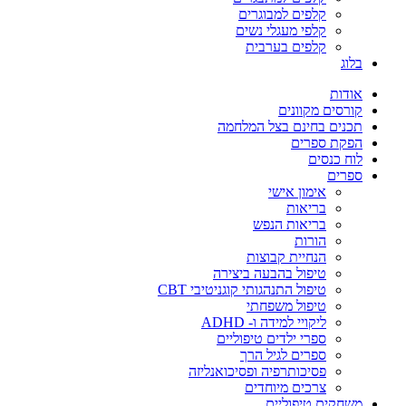
קלפים למבוגרים
קלפי מעגלי נשים
קלפים בערבית
בלוג
אודות
קורסים מקוונים
תכנים בחינם בצל המלחמה
הפקת ספרים
לוח כנסים
ספרים
אימון אישי
בריאות
בריאות הנפש
הורות
הנחיית קבוצות
טיפול בהבעה ביצירה
טיפול התנהגותי קוגניטיבי CBT
טיפול משפחתי
ליקויי למידה ו- ADHD
ספרי ילדים טיפוליים
ספרים לגיל הרך
פסיכותרפיה ופסיכואנליזה
צרכים מיוחדים
משחקים טיפוליים