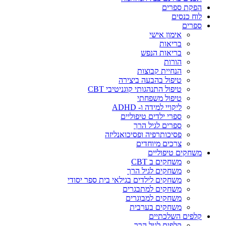
הפקת ספרים
לוח כנסים
ספרים
אימון אישי
בריאות
בריאות הנפש
הורות
הנחיית קבוצות
טיפול בהבעה ביצירה
טיפול התנהגותי קוגניטיבי CBT
טיפול משפחתי
ליקויי למידה ו- ADHD
ספרי ילדים טיפוליים
ספרים לגיל הרך
פסיכותרפיה ופסיכואנליזה
צרכים מיוחדים
משחקים טיפוליים
משחקים ב CBT
משחקים לגיל הרך
משחקים לילדים בגילאי בית ספר יסודי
משחקים למתבגרים
משחקים למבוגרים
משחקים בערבית
קלפים השלכתיים
קלפים לגיל הרך