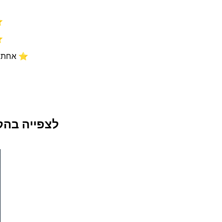
⭐
⭐
⭐ אחת ל
לצפייה בהק