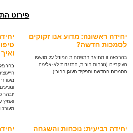
פירוט הת
יחידה ראשונה: מדוע אנו זקוקים
יחידה
לסמכות חדשה?
טיפול
ואיך 
בהרצאה זו תתואר התפתחות המודל על מושגיו
העיקריים (נוכחות הורית, התנגדות לא-אלימה,
בהרצאה 
הסמכות החדשה ותפקיד העוגן ההורי).
הייעוצי
מעוררים
ומניעים
יובהר כ
ואמיץ ע
מעורבות
י
חידה רביעית:
נוכחות והשגחה
יחידה