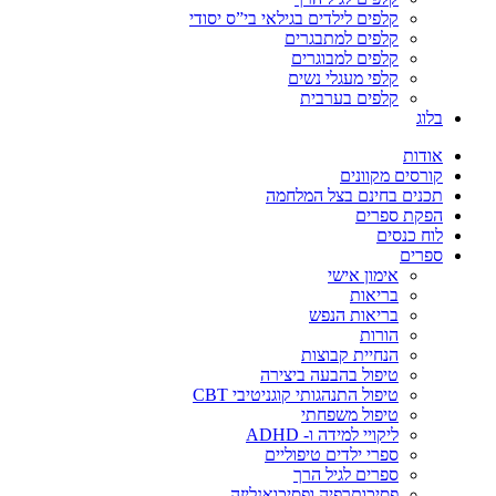
קלפים לילדים בגילאי בי”ס יסודי
קלפים למתבגרים
קלפים למבוגרים
קלפי מעגלי נשים
קלפים בערבית
בלוג
אודות
קורסים מקוונים
תכנים בחינם בצל המלחמה
הפקת ספרים
לוח כנסים
ספרים
אימון אישי
בריאות
בריאות הנפש
הורות
הנחיית קבוצות
טיפול בהבעה ביצירה
טיפול התנהגותי קוגניטיבי CBT
טיפול משפחתי
ליקויי למידה ו- ADHD
ספרי ילדים טיפוליים
ספרים לגיל הרך
פסיכותרפיה ופסיכואנליזה