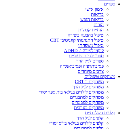
ספרים
אימון אישי
בריאות
בריאות הנפש
הורות
הנחיית קבוצות
טיפול בהבעה ביצירה
טיפול התנהגותי קוגניטיבי CBT
טיפול משפחתי
ליקויי למידה ו- ADHD
ספרי ילדים טיפוליים
ספרים לגיל הרך
פסיכותרפיה ופסיכואנליזה
צרכים מיוחדים
משחקים טיפוליים
משחקים ב CBT
משחקים לגיל הרך
משחקים לילדים בגילאי בית ספר יסודי
משחקים למתבגרים
משחקים למבוגרים
משחקים בערבית
קלפים השלכתיים
קלפים לגיל הרך
קלפים לילדים בגילאי בי”ס יסודי
קלפים למתבגרים