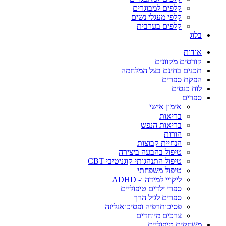
קלפים למבוגרים
קלפי מעגלי נשים
קלפים בערבית
בלוג
אודות
קורסים מקוונים
תכנים בחינם בצל המלחמה
הפקת ספרים
לוח כנסים
ספרים
אימון אישי
בריאות
בריאות הנפש
הורות
הנחיית קבוצות
טיפול בהבעה ביצירה
טיפול התנהגותי קוגניטיבי CBT
טיפול משפחתי
ליקויי למידה ו- ADHD
ספרי ילדים טיפוליים
ספרים לגיל הרך
פסיכותרפיה ופסיכואנליזה
צרכים מיוחדים
משחקים טיפוליים