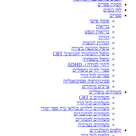
הפקת ספרים
לוח כנסים
ספרים
אימון אישי
בריאות
בריאות הנפש
הורות
הנחיית קבוצות
טיפול בהבעה ביצירה
טיפול התנהגותי קוגניטיבי CBT
טיפול משפחתי
ליקויי למידה ו- ADHD
ספרי ילדים טיפוליים
ספרים לגיל הרך
פסיכותרפיה ופסיכואנליזה
צרכים מיוחדים
משחקים טיפוליים
משחקים ב CBT
משחקים לגיל הרך
משחקים לילדים בגילאי בית ספר יסודי
משחקים למתבגרים
משחקים למבוגרים
משחקים בערבית
קלפים השלכתיים
קלפים לגיל הרך